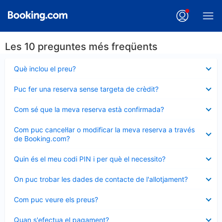
Les 10 preguntes més freqüents
Element
Què inclou el preu?
tancat
Element
Puc fer una reserva sense targeta de crèdit?
tancat
Element
Com sé que la meva reserva està confirmada?
tancat
Element
Com puc cancel·lar o modificar la meva reserva a través
tancat
de Booking.com?
Element
Quin és el meu codi PIN i per què el necessito?
tancat
Element
On puc trobar les dades de contacte de l'allotjament?
tancat
Element
Com puc veure els preus?
tancat
Element
Quan s'efectua el pagament?