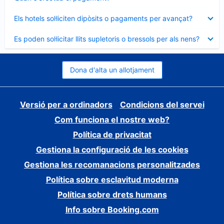
tancat
Element
Els hotels sol·liciten dipòsits o pagaments per avançat?
tancat
Element
Es poden sol·licitar llits supletoris o bressols per als nens?
tancat
Dona d'alta un allotjament
Versió per a ordinadors
Condicions del servei
Com funciona el nostre web?
Política de privacitat
Gestiona la configuració de les cookies
Gestiona les recomanacions personalitzades
Política sobre esclavitud moderna
Política sobre drets humans
Info sobre Booking.com