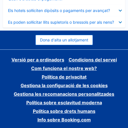
tancat
Element
Els hotels sol·liciten dipòsits o pagaments per avançat?
tancat
Element
Es poden sol·licitar llits supletoris o bressols per als nens?
tancat
Dona d'alta un allotjament
Versió per a ordinadors
Condicions del servei
Com funciona el nostre web?
Política de privacitat
Gestiona la configuració de les cookies
Gestiona les recomanacions personalitzades
Política sobre esclavitud moderna
Política sobre drets humans
Info sobre Booking.com