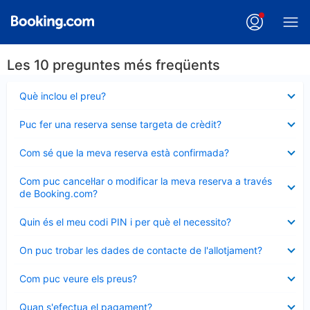
Les 10 preguntes més freqüents
Element
Què inclou el preu?
tancat
Element
Puc fer una reserva sense targeta de crèdit?
tancat
Element
Com sé que la meva reserva està confirmada?
tancat
Element
Com puc cancel·lar o modificar la meva reserva a través
tancat
de Booking.com?
Element
Quin és el meu codi PIN i per què el necessito?
tancat
Element
On puc trobar les dades de contacte de l'allotjament?
tancat
Element
Com puc veure els preus?
tancat
Element
Quan s'efectua el pagament?