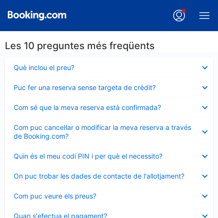
Les 10 preguntes més freqüents
Element
Què inclou el preu?
tancat
Element
Puc fer una reserva sense targeta de crèdit?
tancat
Element
Com sé que la meva reserva està confirmada?
tancat
Element
Com puc cancel·lar o modificar la meva reserva a través
tancat
de Booking.com?
Element
Quin és el meu codi PIN i per què el necessito?
tancat
Element
On puc trobar les dades de contacte de l'allotjament?
tancat
Element
Com puc veure els preus?
tancat
Element
Quan s'efectua el pagament?