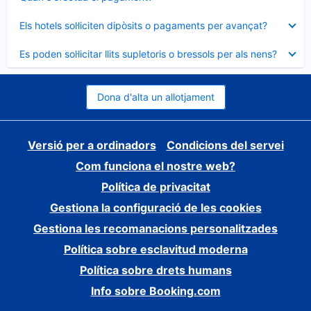
tancat
Element
Els hotels sol·liciten dipòsits o pagaments per avançat?
tancat
Element
Es poden sol·licitar llits supletoris o bressols per als nens?
tancat
Dona d'alta un allotjament
Versió per a ordinadors
Condicions del servei
Com funciona el nostre web?
Política de privacitat
Gestiona la configuració de les cookies
Gestiona les recomanacions personalitzades
Política sobre esclavitud moderna
Política sobre drets humans
Info sobre Booking.com