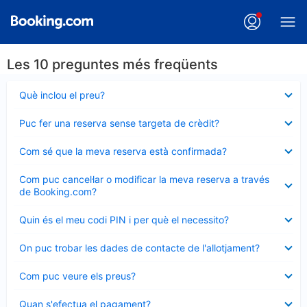
Les 10 preguntes més freqüents
Element
Què inclou el preu?
tancat
Element
Puc fer una reserva sense targeta de crèdit?
tancat
Element
Com sé que la meva reserva està confirmada?
tancat
Element
Com puc cancel·lar o modificar la meva reserva a través
tancat
de Booking.com?
Element
Quin és el meu codi PIN i per què el necessito?
tancat
Element
On puc trobar les dades de contacte de l'allotjament?
tancat
Element
Com puc veure els preus?
tancat
Element
Quan s'efectua el pagament?