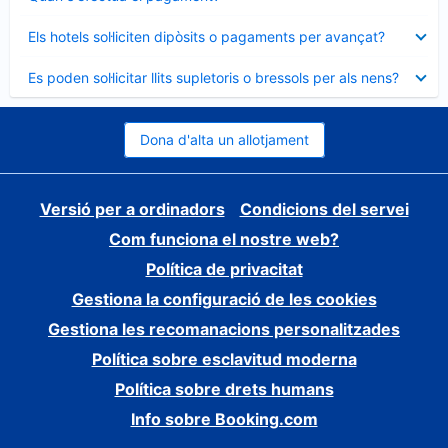
tancat
Element
Els hotels sol·liciten dipòsits o pagaments per avançat?
tancat
Element
Es poden sol·licitar llits supletoris o bressols per als nens?
tancat
Dona d'alta un allotjament
Versió per a ordinadors
Condicions del servei
Com funciona el nostre web?
Política de privacitat
Gestiona la configuració de les cookies
Gestiona les recomanacions personalitzades
Política sobre esclavitud moderna
Política sobre drets humans
Info sobre Booking.com