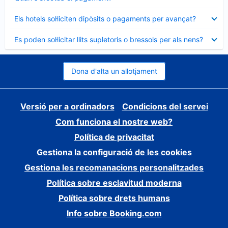
tancat
Element
Els hotels sol·liciten dipòsits o pagaments per avançat?
tancat
Element
Es poden sol·licitar llits supletoris o bressols per als nens?
tancat
Dona d'alta un allotjament
Versió per a ordinadors
Condicions del servei
Com funciona el nostre web?
Política de privacitat
Gestiona la configuració de les cookies
Gestiona les recomanacions personalitzades
Política sobre esclavitud moderna
Política sobre drets humans
Info sobre Booking.com