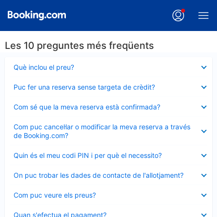
Les 10 preguntes més freqüents
Element
Què inclou el preu?
tancat
Element
Puc fer una reserva sense targeta de crèdit?
tancat
Element
Com sé que la meva reserva està confirmada?
tancat
Element
Com puc cancel·lar o modificar la meva reserva a través
tancat
de Booking.com?
Element
Quin és el meu codi PIN i per què el necessito?
tancat
Element
On puc trobar les dades de contacte de l'allotjament?
tancat
Element
Com puc veure els preus?
tancat
Element
Quan s'efectua el pagament?