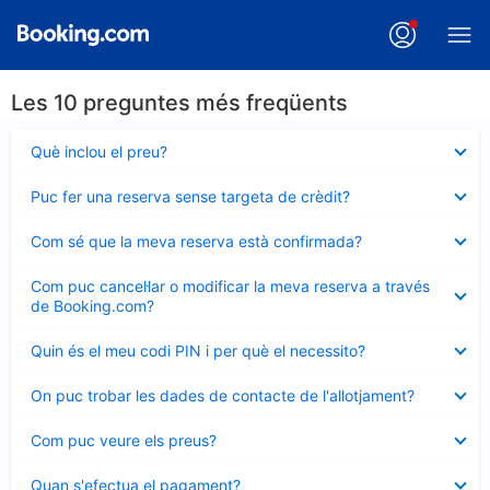
Les 10 preguntes més freqüents
Element
Què inclou el preu?
tancat
Element
Puc fer una reserva sense targeta de crèdit?
tancat
Element
Com sé que la meva reserva està confirmada?
tancat
Element
Com puc cancel·lar o modificar la meva reserva a través
tancat
de Booking.com?
Element
Quin és el meu codi PIN i per què el necessito?
tancat
Element
On puc trobar les dades de contacte de l'allotjament?
tancat
Element
Com puc veure els preus?
tancat
Element
Quan s'efectua el pagament?