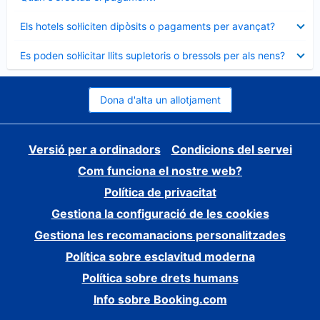
tancat
Element
Els hotels sol·liciten dipòsits o pagaments per avançat?
tancat
Element
Es poden sol·licitar llits supletoris o bressols per als nens?
tancat
Dona d'alta un allotjament
Versió per a ordinadors
Condicions del servei
Com funciona el nostre web?
Política de privacitat
Gestiona la configuració de les cookies
Gestiona les recomanacions personalitzades
Política sobre esclavitud moderna
Política sobre drets humans
Info sobre Booking.com