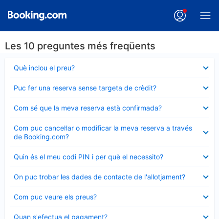
Les 10 preguntes més freqüents
Element
Què inclou el preu?
tancat
Element
Puc fer una reserva sense targeta de crèdit?
tancat
Element
Com sé que la meva reserva està confirmada?
tancat
Element
Com puc cancel·lar o modificar la meva reserva a través
tancat
de Booking.com?
Element
Quin és el meu codi PIN i per què el necessito?
tancat
Element
On puc trobar les dades de contacte de l'allotjament?
tancat
Element
Com puc veure els preus?
tancat
Element
Quan s'efectua el pagament?