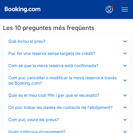
Les 10 preguntes més freqüents
Element
Què inclou el preu?
tancat
Element
Puc fer una reserva sense targeta de crèdit?
tancat
Element
Com sé que la meva reserva està confirmada?
tancat
Element
Com puc cancel·lar o modificar la meva reserva a través
tancat
de Booking.com?
Element
Quin és el meu codi PIN i per què el necessito?
tancat
Element
On puc trobar les dades de contacte de l'allotjament?
tancat
Element
Com puc veure els preus?
tancat
Element
Quan s'efectua el pagament?