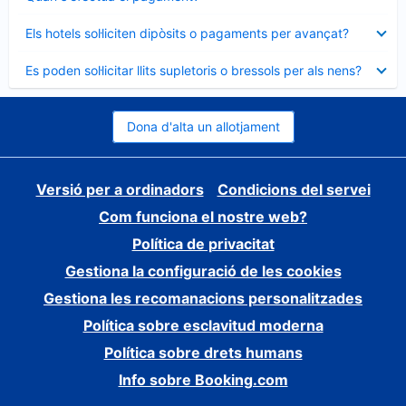
tancat
Element
Els hotels sol·liciten dipòsits o pagaments per avançat?
tancat
Element
Es poden sol·licitar llits supletoris o bressols per als nens?
tancat
Dona d'alta un allotjament
Versió per a ordinadors
Condicions del servei
Com funciona el nostre web?
Política de privacitat
Gestiona la configuració de les cookies
Gestiona les recomanacions personalitzades
Política sobre esclavitud moderna
Política sobre drets humans
Info sobre Booking.com