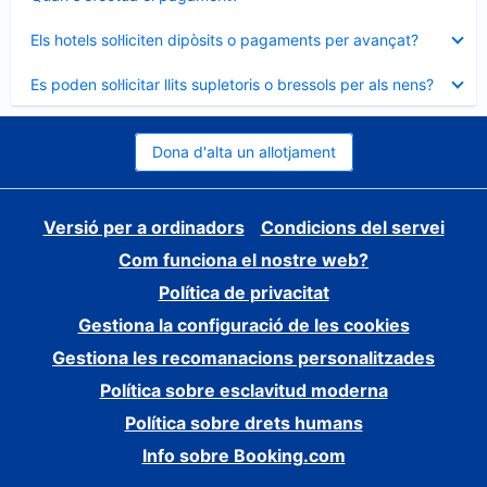
tancat
Element
Els hotels sol·liciten dipòsits o pagaments per avançat?
tancat
Element
Es poden sol·licitar llits supletoris o bressols per als nens?
tancat
Dona d'alta un allotjament
Versió per a ordinadors
Condicions del servei
Com funciona el nostre web?
Política de privacitat
Gestiona la configuració de les cookies
Gestiona les recomanacions personalitzades
Política sobre esclavitud moderna
Política sobre drets humans
Info sobre Booking.com