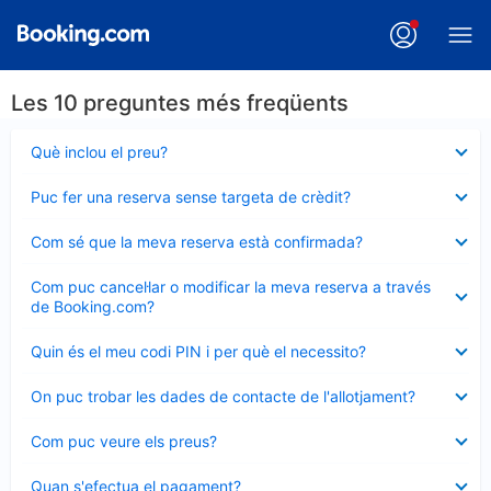
Les 10 preguntes més freqüents
Element
Què inclou el preu?
tancat
Element
Puc fer una reserva sense targeta de crèdit?
tancat
Element
Com sé que la meva reserva està confirmada?
tancat
Element
Com puc cancel·lar o modificar la meva reserva a través
tancat
de Booking.com?
Element
Quin és el meu codi PIN i per què el necessito?
tancat
Element
On puc trobar les dades de contacte de l'allotjament?
tancat
Element
Com puc veure els preus?
tancat
Element
Quan s'efectua el pagament?