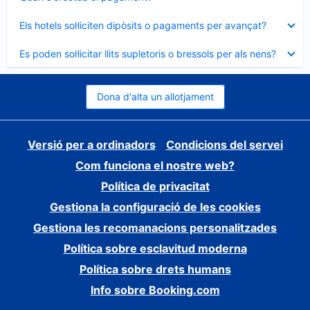
tancat
Element
Els hotels sol·liciten dipòsits o pagaments per avançat?
tancat
Element
Es poden sol·licitar llits supletoris o bressols per als nens?
tancat
Dona d'alta un allotjament
Versió per a ordinadors
Condicions del servei
Com funciona el nostre web?
Política de privacitat
Gestiona la configuració de les cookies
Gestiona les recomanacions personalitzades
Política sobre esclavitud moderna
Política sobre drets humans
Info sobre Booking.com