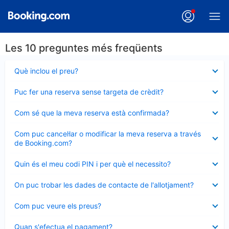
Les 10 preguntes més freqüents
Element
Què inclou el preu?
tancat
Element
Puc fer una reserva sense targeta de crèdit?
tancat
Element
Com sé que la meva reserva està confirmada?
tancat
Element
Com puc cancel·lar o modificar la meva reserva a través
tancat
de Booking.com?
Element
Quin és el meu codi PIN i per què el necessito?
tancat
Element
On puc trobar les dades de contacte de l'allotjament?
tancat
Element
Com puc veure els preus?
tancat
Element
Quan s'efectua el pagament?