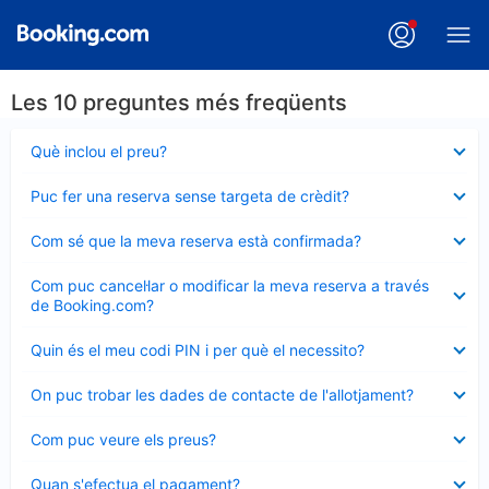
Les 10 preguntes més freqüents
Element
Què inclou el preu?
tancat
Element
Puc fer una reserva sense targeta de crèdit?
tancat
Element
Com sé que la meva reserva està confirmada?
tancat
Element
Com puc cancel·lar o modificar la meva reserva a través
tancat
de Booking.com?
Element
Quin és el meu codi PIN i per què el necessito?
tancat
Element
On puc trobar les dades de contacte de l'allotjament?
tancat
Element
Com puc veure els preus?
tancat
Element
Quan s'efectua el pagament?