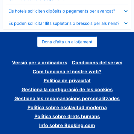
tancat
Element
Els hotels sol·liciten dipòsits o pagaments per avançat?
tancat
Element
Es poden sol·licitar llits supletoris o bressols per als nens?
tancat
Dona d'alta un allotjament
Versió per a ordinadors
Condicions del servei
Com funciona el nostre web?
Política de privacitat
Gestiona la configuració de les cookies
Gestiona les recomanacions personalitzades
Política sobre esclavitud moderna
Política sobre drets humans
Info sobre Booking.com