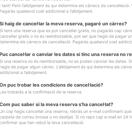
I tant! Però l’allotjament és qui determina els càrrecs de cancel·lació. 
Pagaràs qualsevol cost addicional a l’allotjament.
Si haig de cancel·lar la meva reserva, pagaré un càrrec?
Si tens una reserva que es pot cancel·lar gratis, no pagaràs cap càrrec
cancel·lar gratis o no és reemborsable, pot ser que hagis de pagar un 
determina els càrrecs de cancel·lació. Pagaràs qualsevol cost addicion
Puc cancel·lar o canviar les dates si tinc una reserva no
Si una reserva no és reemborsable, no es poden canviar les dates. Si 
hagis de pagar algun càrrec. L’allotjament és qui determina els càrre
addicional a l’allotjament.
On puc trobar les condicions de cancel·lació?
Les trobaràs a la confirmació de la reserva.
Com puc saber si la meva reserva s'ha cancel·lat?
Un cop hagis cancel·lat una reserva, rebràs un e-mail confirmant que s’
carpeta de correu brossa o no desitjat. Si no reps cap e-mail en 24 h
confirmar que han rebut la teva cancel·lació.