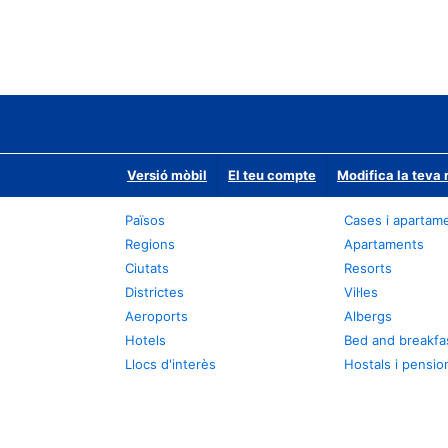
Versió mòbil
El teu compte
Modifica la teva 
Països
Cases i apartam
Regions
Apartaments
Ciutats
Resorts
Districtes
Vil·les
Aeroports
Albergs
Hotels
Bed and breakfa
Llocs d'interès
Hostals i pensio