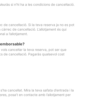
Veuràs si n'hi ha a les condicions de cancel·lació.
 de cancel·lació. Si la teva reserva ja no es pot
càrrec de cancel·lació. L’allotjament és qui
al a l’allotjament.
 reemborsable?
vols cancel·lar la teva reserva, pot ser que
cs de cancel·lació. Pagaràs qualsevol cost
ha cancel·lat. Mira la teva safata d’entrada i la
ores, posa’t en contacte amb l’allotjament per