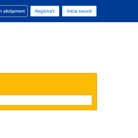
la reserva
n allotjament
Registra't
Inicia sessió
s Dòlar dels Estats Units
ual és Català