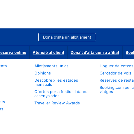
Dona d'alta un allotjament
reserva online
Atenció al client
Dona't d'alta com a afiliat
Book
ents
Allotjaments únics
Lloguer de cotxes
Opinions
Cercador de vols
Descobreix les estades
Reserves de resta
mensuals
Booking.com per 
Ofertes per a festius i dates
viatges
assenyalades
sts
Traveller Review Awards
ns