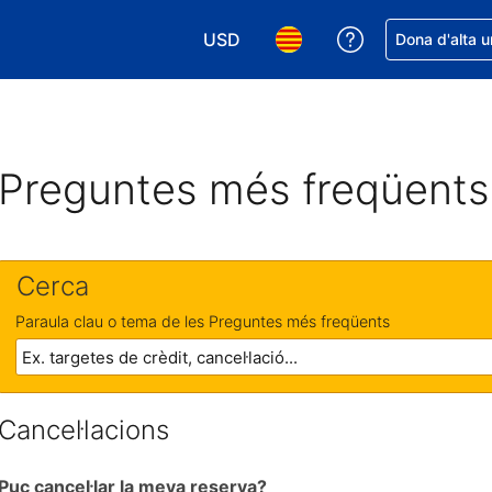
USD
Rep ajuda amb 
Dona d'alta u
Tria la moneda. La moneda actual é
Tria l'idioma. L'idioma act
Preguntes més freqüents
Cerca
Paraula clau o tema de les Preguntes més freqüents
Cancel·lacions
Puc cancel·lar la meva reserva?