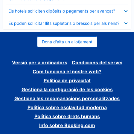
tancat
Element
Els hotels sol·liciten dipòsits o pagaments per avançat?
tancat
Element
Es poden sol·licitar llits supletoris o bressols per als nens?
tancat
Dona d'alta un allotjament
Versió per a ordinadors
Condicions del servei
Com funciona el nostre web?
Política de privacitat
Gestiona la configuració de les cookies
Gestiona les recomanacions personalitzades
Política sobre esclavitud moderna
Política sobre drets humans
Info sobre Booking.com