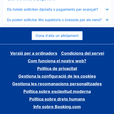
tancat
Element
Els hotels sol·liciten dipòsits o pagaments per avançat?
tancat
Element
Es poden sol·licitar llits supletoris o bressols per als nens?
tancat
Dona d'alta un allotjament
Versió per a ordinadors
Condicions del servei
Com funciona el nostre web?
Política de privacitat
Gestiona la configuració de les cookies
Gestiona les recomanacions personalitzades
Política sobre esclavitud moderna
Política sobre drets humans
Info sobre Booking.com