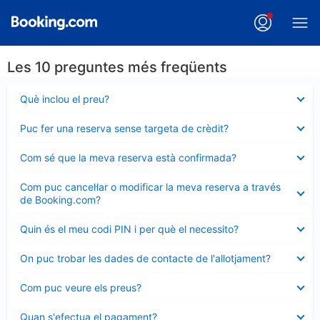
Les 10 preguntes més freqüents
Element
Què inclou el preu?
tancat
Element
Puc fer una reserva sense targeta de crèdit?
tancat
Element
Com sé que la meva reserva està confirmada?
tancat
Element
Com puc cancel·lar o modificar la meva reserva a través
tancat
de Booking.com?
Element
Quin és el meu codi PIN i per què el necessito?
tancat
Element
On puc trobar les dades de contacte de l'allotjament?
tancat
Element
Com puc veure els preus?
tancat
Element
Quan s'efectua el pagament?