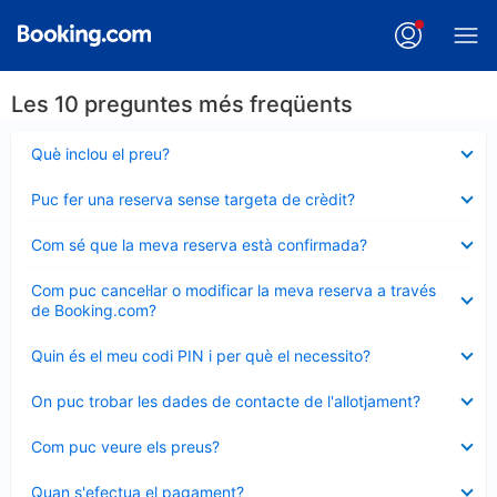
Les 10 preguntes més freqüents
Element
Què inclou el preu?
tancat
Element
Puc fer una reserva sense targeta de crèdit?
tancat
Element
Com sé que la meva reserva està confirmada?
tancat
Element
Com puc cancel·lar o modificar la meva reserva a través
tancat
de Booking.com?
Element
Quin és el meu codi PIN i per què el necessito?
tancat
Element
On puc trobar les dades de contacte de l'allotjament?
tancat
Element
Com puc veure els preus?
tancat
Element
Quan s'efectua el pagament?