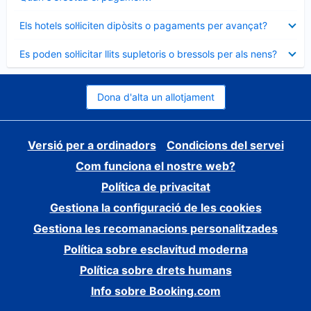
tancat
Element
Els hotels sol·liciten dipòsits o pagaments per avançat?
tancat
Element
Es poden sol·licitar llits supletoris o bressols per als nens?
tancat
Dona d'alta un allotjament
Versió per a ordinadors
Condicions del servei
Com funciona el nostre web?
Política de privacitat
Gestiona la configuració de les cookies
Gestiona les recomanacions personalitzades
Política sobre esclavitud moderna
Política sobre drets humans
Info sobre Booking.com