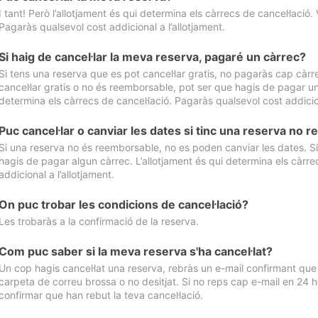
I tant! Però l’allotjament és qui determina els càrrecs de cancel·lació. 
Pagaràs qualsevol cost addicional a l’allotjament.
Si haig de cancel·lar la meva reserva, pagaré un càrrec?
Si tens una reserva que es pot cancel·lar gratis, no pagaràs cap càrrec
cancel·lar gratis o no és reemborsable, pot ser que hagis de pagar un 
determina els càrrecs de cancel·lació. Pagaràs qualsevol cost addicion
Puc cancel·lar o canviar les dates si tinc una reserva no
Si una reserva no és reemborsable, no es poden canviar les dates. Si 
hagis de pagar algun càrrec. L’allotjament és qui determina els càrre
addicional a l’allotjament.
On puc trobar les condicions de cancel·lació?
Les trobaràs a la confirmació de la reserva.
Com puc saber si la meva reserva s'ha cancel·lat?
Un cop hagis cancel·lat una reserva, rebràs un e-mail confirmant que s’
carpeta de correu brossa o no desitjat. Si no reps cap e-mail en 24 h
confirmar que han rebut la teva cancel·lació.