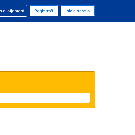
la reserva
n allotjament
Registra't
Inicia sessió
 és EUR
ual és Català