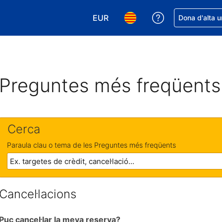
EUR
Rep ajuda amb 
Dona d'alta u
Tria la moneda. La moneda actual
Tria l'idioma. L'idioma act
Preguntes més freqüents
Cerca
Paraula clau o tema de les Preguntes més freqüents
Cancel·lacions
Puc cancel·lar la meva reserva?