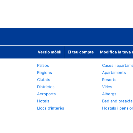
Versió mòbil
El teu compte
Modifica la teva 
Països
Cases i apartam
Regions
Apartaments
Ciutats
Resorts
Districtes
Vil·les
Aeroports
Albergs
Hotels
Bed and breakfa
Llocs d'interès
Hostals i pensio