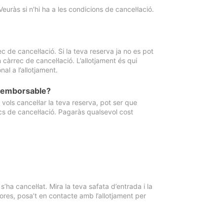
Veuràs si n'hi ha a les condicions de cancel·lació.
 de cancel·lació. Si la teva reserva ja no es pot
càrrec de cancel·lació. L’allotjament és qui
al a l’allotjament.
 reemborsable?
vols cancel·lar la teva reserva, pot ser que
cs de cancel·lació. Pagaràs qualsevol cost
ha cancel·lat. Mira la teva safata d’entrada i la
ores, posa’t en contacte amb l’allotjament per