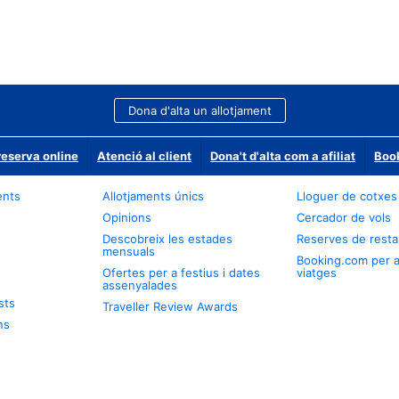
Dona d'alta un allotjament
reserva online
Atenció al client
Dona't d'alta com a afiliat
Book
ents
Allotjaments únics
Lloguer de cotxes
Opinions
Cercador de vols
Descobreix les estades
Reserves de resta
mensuals
Booking.com per 
Ofertes per a festius i dates
viatges
assenyalades
sts
Traveller Review Awards
ns