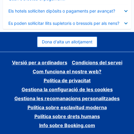
tancat
Element
Els hotels sol·liciten dipòsits o pagaments per avançat?
tancat
Element
Es poden sol·licitar llits supletoris o bressols per als nens?
tancat
Dona d'alta un allotjament
Versió per a ordinadors
Condicions del servei
Com funciona el nostre web?
Política de privacitat
Gestiona la configuració de les cookies
Gestiona les recomanacions personalitzades
Política sobre esclavitud moderna
Política sobre drets humans
Info sobre Booking.com