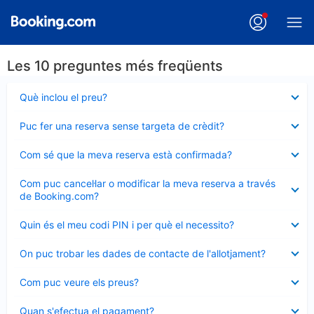
Les 10 preguntes més freqüents
Element
Què inclou el preu?
tancat
Element
Puc fer una reserva sense targeta de crèdit?
tancat
Element
Com sé que la meva reserva està confirmada?
tancat
Element
Com puc cancel·lar o modificar la meva reserva a través
tancat
de Booking.com?
Element
Quin és el meu codi PIN i per què el necessito?
tancat
Element
On puc trobar les dades de contacte de l'allotjament?
tancat
Element
Com puc veure els preus?
tancat
Element
Quan s'efectua el pagament?