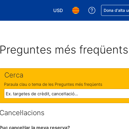
USD
Rep ajuda amb 
Dona d'alta u
Tria la moneda. La moneda actual é
Tria l'idioma. L'idioma act
Preguntes més freqüents
Cerca
Paraula clau o tema de les Preguntes més freqüents
Cancel·lacions
Puc cancel·lar la meva reserva?