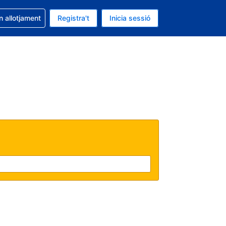
la reserva
n allotjament
Registra't
Inicia sessió
s Dòlar dels Estats Units
ual és Català