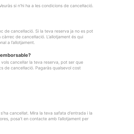
Veuràs si n'hi ha a les condicions de cancel·lació.
 de cancel·lació. Si la teva reserva ja no es pot
càrrec de cancel·lació. L’allotjament és qui
al a l’allotjament.
 reemborsable?
vols cancel·lar la teva reserva, pot ser que
cs de cancel·lació. Pagaràs qualsevol cost
ha cancel·lat. Mira la teva safata d’entrada i la
ores, posa’t en contacte amb l’allotjament per