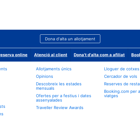
Dona d'alta un allotjament
reserva online
Atenció al client
Dona't d'alta com a afiliat
Book
ents
Allotjaments únics
Lloguer de cotxes
Opinions
Cercador de vols
Descobreix les estades
Reserves de resta
mensuals
Booking.com per 
Ofertes per a festius i dates
viatges
assenyalades
sts
Traveller Review Awards
ns