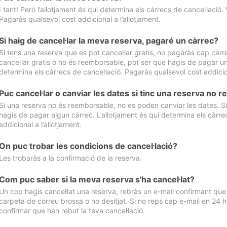
I tant! Però l’allotjament és qui determina els càrrecs de cancel·lació. 
Pagaràs qualsevol cost addicional a l’allotjament.
Si haig de cancel·lar la meva reserva, pagaré un càrrec?
Si tens una reserva que es pot cancel·lar gratis, no pagaràs cap càrrec
cancel·lar gratis o no és reemborsable, pot ser que hagis de pagar un 
determina els càrrecs de cancel·lació. Pagaràs qualsevol cost addicion
Puc cancel·lar o canviar les dates si tinc una reserva no
Si una reserva no és reemborsable, no es poden canviar les dates. Si 
hagis de pagar algun càrrec. L’allotjament és qui determina els càrre
addicional a l’allotjament.
On puc trobar les condicions de cancel·lació?
Les trobaràs a la confirmació de la reserva.
Com puc saber si la meva reserva s'ha cancel·lat?
Un cop hagis cancel·lat una reserva, rebràs un e-mail confirmant que s’
carpeta de correu brossa o no desitjat. Si no reps cap e-mail en 24 h
confirmar que han rebut la teva cancel·lació.