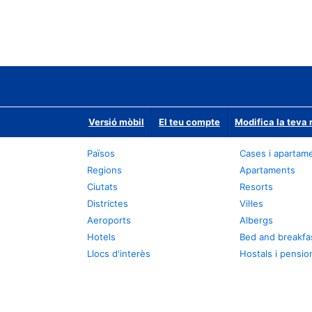
Versió mòbil
El teu compte
Modifica la teva 
Països
Cases i apartam
Regions
Apartaments
Ciutats
Resorts
Districtes
Vil·les
Aeroports
Albergs
Hotels
Bed and breakfa
Llocs d'interès
Hostals i pensio