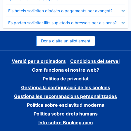
tancat
Element
Els hotels sol·liciten dipòsits o pagaments per avançat?
tancat
Element
Es poden sol·licitar llits supletoris o bressols per als nens?
tancat
Dona d'alta un allotjament
Versió per a ordinadors
Condicions del servei
Com funciona el nostre web?
Política de privacitat
Gestiona la configuració de les cookies
Gestiona les recomanacions personalitzades
Política sobre esclavitud moderna
Política sobre drets humans
Info sobre Booking.com