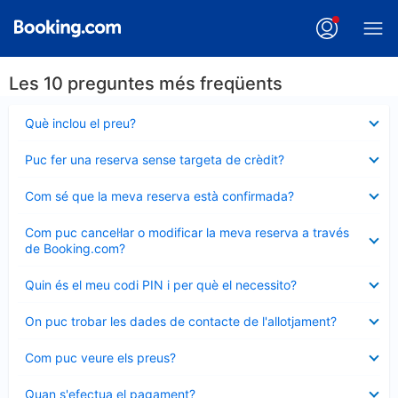
Les 10 preguntes més freqüents
Element
Què inclou el preu?
tancat
Element
Puc fer una reserva sense targeta de crèdit?
tancat
Element
Com sé que la meva reserva està confirmada?
tancat
Element
Com puc cancel·lar o modificar la meva reserva a través
tancat
de Booking.com?
Element
Quin és el meu codi PIN i per què el necessito?
tancat
Element
On puc trobar les dades de contacte de l'allotjament?
tancat
Element
Com puc veure els preus?
tancat
Element
Quan s'efectua el pagament?