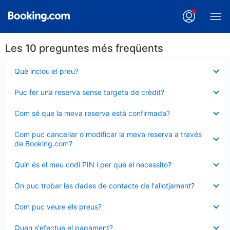
Les 10 preguntes més freqüents
Element
Què inclou el preu?
tancat
Element
Puc fer una reserva sense targeta de crèdit?
tancat
Element
Com sé que la meva reserva està confirmada?
tancat
Element
Com puc cancel·lar o modificar la meva reserva a través
tancat
de Booking.com?
Element
Quin és el meu codi PIN i per què el necessito?
tancat
Element
On puc trobar les dades de contacte de l'allotjament?
tancat
Element
Com puc veure els preus?
tancat
Element
Quan s'efectua el pagament?