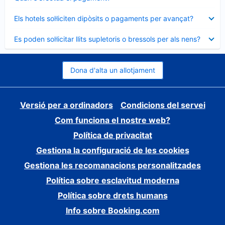
tancat
Element
Els hotels sol·liciten dipòsits o pagaments per avançat?
tancat
Element
Es poden sol·licitar llits supletoris o bressols per als nens?
tancat
Dona d'alta un allotjament
Versió per a ordinadors
Condicions del servei
Com funciona el nostre web?
Política de privacitat
Gestiona la configuració de les cookies
Gestiona les recomanacions personalitzades
Política sobre esclavitud moderna
Política sobre drets humans
Info sobre Booking.com