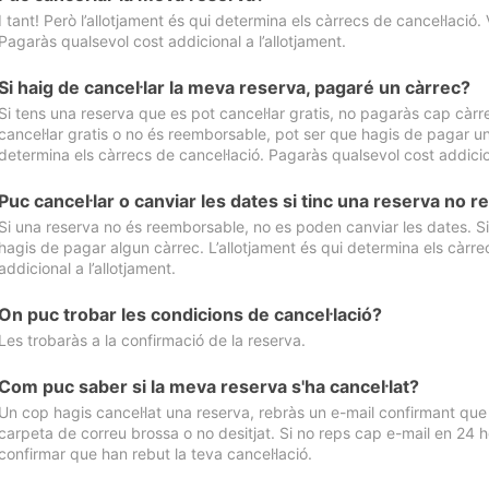
I tant! Però l’allotjament és qui determina els càrrecs de cancel·lació. 
Pagaràs qualsevol cost addicional a l’allotjament.
Si haig de cancel·lar la meva reserva, pagaré un càrrec?
Si tens una reserva que es pot cancel·lar gratis, no pagaràs cap càrrec
cancel·lar gratis o no és reemborsable, pot ser que hagis de pagar un 
determina els càrrecs de cancel·lació. Pagaràs qualsevol cost addicion
Puc cancel·lar o canviar les dates si tinc una reserva no
Si una reserva no és reemborsable, no es poden canviar les dates. Si 
hagis de pagar algun càrrec. L’allotjament és qui determina els càrre
addicional a l’allotjament.
On puc trobar les condicions de cancel·lació?
Les trobaràs a la confirmació de la reserva.
Com puc saber si la meva reserva s'ha cancel·lat?
Un cop hagis cancel·lat una reserva, rebràs un e-mail confirmant que s’
carpeta de correu brossa o no desitjat. Si no reps cap e-mail en 24 h
confirmar que han rebut la teva cancel·lació.