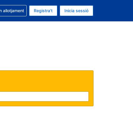
la reserva
n allotjament
Registra't
Inicia sessió
s Dòlar dels Estats Units
ual és Català