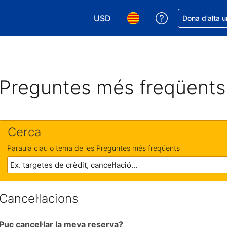
USD
Rep ajuda amb 
Dona d'alta u
Tria la moneda. La moneda actual é
Tria l'idioma. L'idioma act
Preguntes més freqüents
Cerca
Paraula clau o tema de les Preguntes més freqüents
Cancel·lacions
Puc cancel·lar la meva reserva?