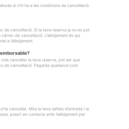
Veuràs si n'hi ha a les condicions de cancel·lació.
 de cancel·lació. Si la teva reserva ja no es pot
càrrec de cancel·lació. L’allotjament és qui
al a l’allotjament.
 reemborsable?
vols cancel·lar la teva reserva, pot ser que
cs de cancel·lació. Pagaràs qualsevol cost
ha cancel·lat. Mira la teva safata d’entrada i la
ores, posa’t en contacte amb l’allotjament per