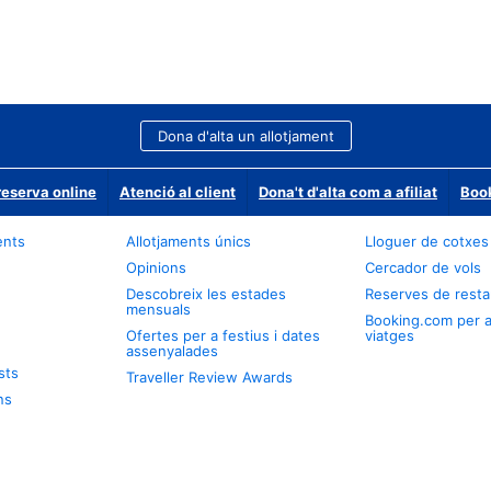
Dona d'alta un allotjament
reserva online
Atenció al client
Dona't d'alta com a afiliat
Book
ents
Allotjaments únics
Lloguer de cotxes
Opinions
Cercador de vols
Descobreix les estades
Reserves de resta
mensuals
Booking.com per 
Ofertes per a festius i dates
viatges
assenyalades
sts
Traveller Review Awards
ns