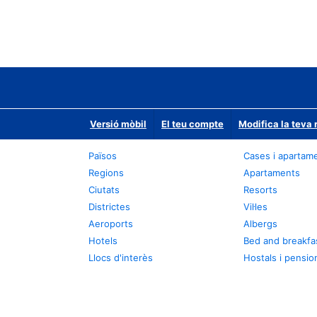
Versió mòbil
El teu compte
Modifica la teva 
Països
Cases i apartam
Regions
Apartaments
Ciutats
Resorts
Districtes
Vil·les
Aeroports
Albergs
Hotels
Bed and breakfa
Llocs d'interès
Hostals i pensio