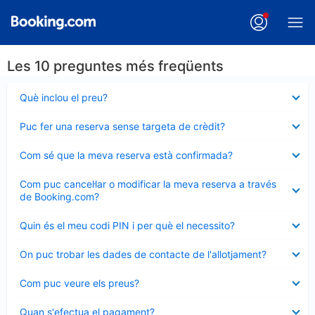
Les 10 preguntes més freqüents
Element
Què inclou el preu?
tancat
Element
Puc fer una reserva sense targeta de crèdit?
tancat
Element
Com sé que la meva reserva està confirmada?
tancat
Element
Com puc cancel·lar o modificar la meva reserva a través
tancat
de Booking.com?
Element
Quin és el meu codi PIN i per què el necessito?
tancat
Element
On puc trobar les dades de contacte de l'allotjament?
tancat
Element
Com puc veure els preus?
tancat
Element
Quan s'efectua el pagament?