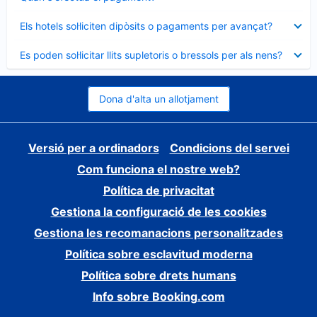
tancat
Element
Els hotels sol·liciten dipòsits o pagaments per avançat?
tancat
Element
Es poden sol·licitar llits supletoris o bressols per als nens?
tancat
Dona d'alta un allotjament
Versió per a ordinadors
Condicions del servei
Com funciona el nostre web?
Política de privacitat
Gestiona la configuració de les cookies
Gestiona les recomanacions personalitzades
Política sobre esclavitud moderna
Política sobre drets humans
Info sobre Booking.com