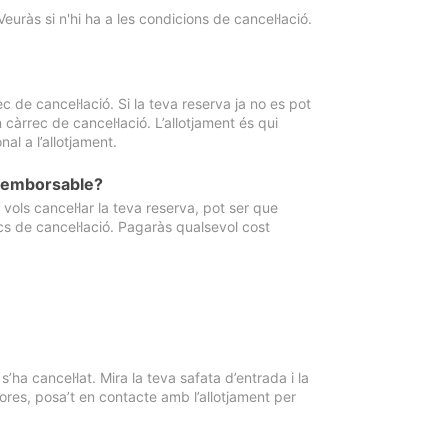
Veuràs si n'hi ha a les condicions de cancel·lació.
 de cancel·lació. Si la teva reserva ja no es pot
càrrec de cancel·lació. L’allotjament és qui
al a l’allotjament.
 reemborsable?
vols cancel·lar la teva reserva, pot ser que
cs de cancel·lació. Pagaràs qualsevol cost
ha cancel·lat. Mira la teva safata d’entrada i la
ores, posa’t en contacte amb l’allotjament per