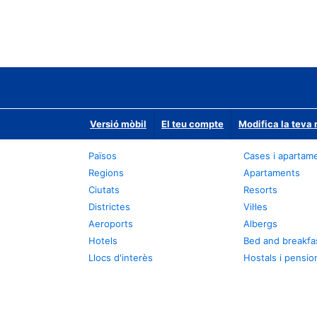
Versió mòbil
El teu compte
Modifica la teva 
Països
Cases i apartam
Regions
Apartaments
Ciutats
Resorts
Districtes
Vil·les
Aeroports
Albergs
Hotels
Bed and breakfa
Llocs d'interès
Hostals i pensio