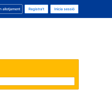
la reserva
n allotjament
Registra't
Inicia sessió
 és EUR
ual és Català