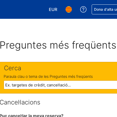
EUR
Rep ajuda amb 
Dona d'alta u
Tria la moneda. La moneda actual
Tria l'idioma. L'idioma act
Preguntes més freqüents
Cerca
Paraula clau o tema de les Preguntes més freqüents
Cancel·lacions
Puc cancel·lar la meva reserva?