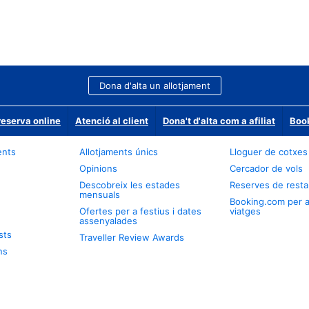
Dona d'alta un allotjament
reserva online
Atenció al client
Dona't d'alta com a afiliat
Book
ents
Allotjaments únics
Lloguer de cotxes
Opinions
Cercador de vols
Descobreix les estades
Reserves de resta
mensuals
Booking.com per 
Ofertes per a festius i dates
viatges
assenyalades
sts
Traveller Review Awards
ns