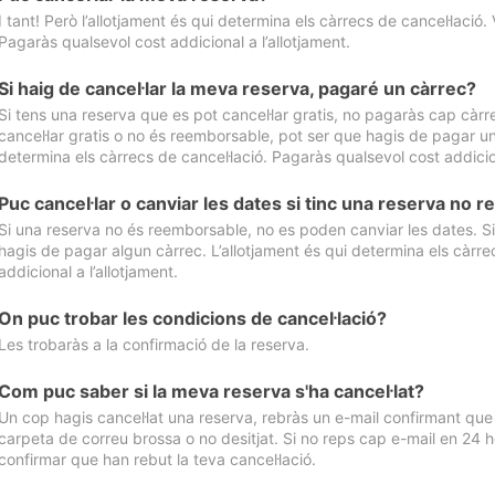
I tant! Però l’allotjament és qui determina els càrrecs de cancel·lació. 
Pagaràs qualsevol cost addicional a l’allotjament.
Si haig de cancel·lar la meva reserva, pagaré un càrrec?
Si tens una reserva que es pot cancel·lar gratis, no pagaràs cap càrrec
cancel·lar gratis o no és reemborsable, pot ser que hagis de pagar un 
determina els càrrecs de cancel·lació. Pagaràs qualsevol cost addicion
Puc cancel·lar o canviar les dates si tinc una reserva no
Si una reserva no és reemborsable, no es poden canviar les dates. Si 
hagis de pagar algun càrrec. L’allotjament és qui determina els càrre
addicional a l’allotjament.
On puc trobar les condicions de cancel·lació?
Les trobaràs a la confirmació de la reserva.
Com puc saber si la meva reserva s'ha cancel·lat?
Un cop hagis cancel·lat una reserva, rebràs un e-mail confirmant que s’
carpeta de correu brossa o no desitjat. Si no reps cap e-mail en 24 h
confirmar que han rebut la teva cancel·lació.