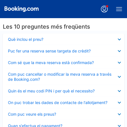
Les 10 preguntes més freqüents
Element
Què inclou el preu?
tancat
Element
Puc fer una reserva sense targeta de crèdit?
tancat
Element
Com sé que la meva reserva està confirmada?
tancat
Element
Com puc cancel·lar o modificar la meva reserva a través
tancat
de Booking.com?
Element
Quin és el meu codi PIN i per què el necessito?
tancat
Element
On puc trobar les dades de contacte de l'allotjament?
tancat
Element
Com puc veure els preus?
tancat
Element
Quan s'efectua el pagament?