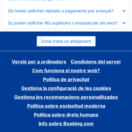
tancat
Element
Els hotels sol·liciten dipòsits o pagaments per avançat?
tancat
Element
Es poden sol·licitar llits supletoris o bressols per als nens?
tancat
Dona d'alta un allotjament
Versió per a ordinadors
Condicions del servei
Com funciona el nostre web?
Política de privacitat
Gestiona la configuració de les cookies
Gestiona les recomanacions personalitzades
Política sobre esclavitud moderna
Política sobre drets humans
Info sobre Booking.com