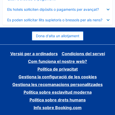
tancat
Element
Els hotels sol·liciten dipòsits o pagaments per avançat?
tancat
Element
Es poden sol·licitar llits supletoris o bressols per als nens?
tancat
Dona d'alta un allotjament
Versió per a ordinadors
Condicions del servei
Com funciona el nostre web?
Política de privacitat
Gestiona la configuració de les cookies
Gestiona les recomanacions personalitzades
Política sobre esclavitud moderna
Política sobre drets humans
Info sobre Booking.com