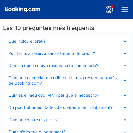
Les 10 preguntes més freqüents
Element
Què inclou el preu?
tancat
Element
Puc fer una reserva sense targeta de crèdit?
tancat
Element
Com sé que la meva reserva està confirmada?
tancat
Element
Com puc cancel·lar o modificar la meva reserva a través
tancat
de Booking.com?
Element
Quin és el meu codi PIN i per què el necessito?
tancat
Element
On puc trobar les dades de contacte de l'allotjament?
tancat
Element
Com puc veure els preus?
tancat
Element
Quan s'efectua el pagament?