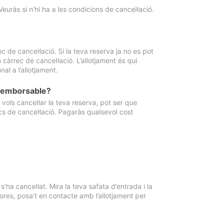
Veuràs si n'hi ha a les condicions de cancel·lació.
 de cancel·lació. Si la teva reserva ja no es pot
càrrec de cancel·lació. L’allotjament és qui
al a l’allotjament.
 reemborsable?
vols cancel·lar la teva reserva, pot ser que
cs de cancel·lació. Pagaràs qualsevol cost
ha cancel·lat. Mira la teva safata d’entrada i la
ores, posa’t en contacte amb l’allotjament per