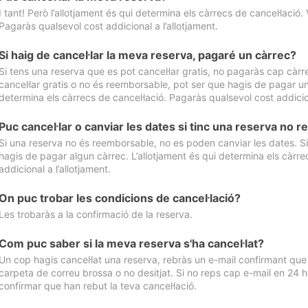
I tant! Però l’allotjament és qui determina els càrrecs de cancel·lació. 
Pagaràs qualsevol cost addicional a l’allotjament.
Si haig de cancel·lar la meva reserva, pagaré un càrrec?
Si tens una reserva que es pot cancel·lar gratis, no pagaràs cap càrrec
cancel·lar gratis o no és reemborsable, pot ser que hagis de pagar un 
determina els càrrecs de cancel·lació. Pagaràs qualsevol cost addicion
Puc cancel·lar o canviar les dates si tinc una reserva no
Si una reserva no és reemborsable, no es poden canviar les dates. Si 
hagis de pagar algun càrrec. L’allotjament és qui determina els càrre
addicional a l’allotjament.
On puc trobar les condicions de cancel·lació?
Les trobaràs a la confirmació de la reserva.
Com puc saber si la meva reserva s'ha cancel·lat?
Un cop hagis cancel·lat una reserva, rebràs un e-mail confirmant que s’
carpeta de correu brossa o no desitjat. Si no reps cap e-mail en 24 h
confirmar que han rebut la teva cancel·lació.