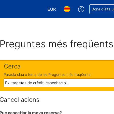
EUR
Rep ajuda amb 
Dona d'alta u
Tria la moneda. La moneda actual
Tria l'idioma. L'idioma act
Preguntes més freqüents
Cerca
Paraula clau o tema de les Preguntes més freqüents
Cancel·lacions
Puc cancel·lar la meva reserva?