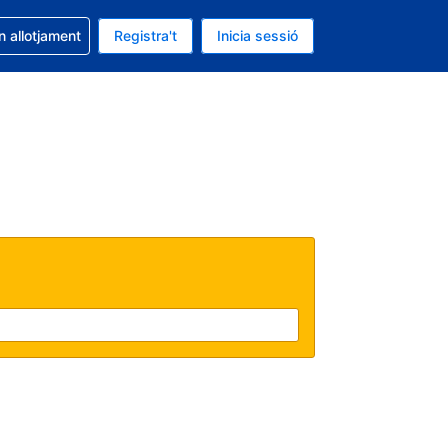
la reserva
n allotjament
Registra't
Inicia sessió
 és EUR
ual és Català