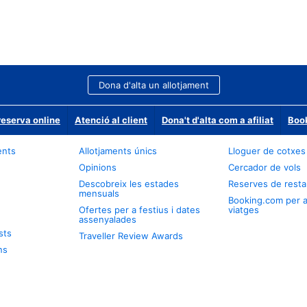
Dona d'alta un allotjament
reserva online
Atenció al client
Dona't d'alta com a afiliat
Book
ents
Allotjaments únics
Lloguer de cotxes
Opinions
Cercador de vols
Descobreix les estades
Reserves de resta
mensuals
Booking.com per 
Ofertes per a festius i dates
viatges
assenyalades
sts
Traveller Review Awards
ns