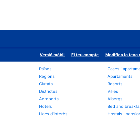
Versió mòbil
El teu compte
Modifica la teva 
Països
Cases i apartam
Regions
Apartaments
Ciutats
Resorts
Districtes
Vil·les
Aeroports
Albergs
Hotels
Bed and breakfa
Llocs d'interès
Hostals i pensio