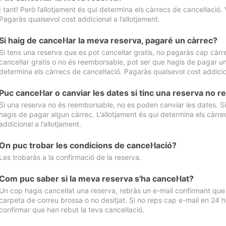
I tant! Però l’allotjament és qui determina els càrrecs de cancel·lació. 
Pagaràs qualsevol cost addicional a l’allotjament.
Si haig de cancel·lar la meva reserva, pagaré un càrrec?
Si tens una reserva que es pot cancel·lar gratis, no pagaràs cap càrrec
cancel·lar gratis o no és reemborsable, pot ser que hagis de pagar un 
determina els càrrecs de cancel·lació. Pagaràs qualsevol cost addicion
Puc cancel·lar o canviar les dates si tinc una reserva no
Si una reserva no és reemborsable, no es poden canviar les dates. Si 
hagis de pagar algun càrrec. L’allotjament és qui determina els càrre
addicional a l’allotjament.
On puc trobar les condicions de cancel·lació?
Les trobaràs a la confirmació de la reserva.
Com puc saber si la meva reserva s'ha cancel·lat?
Un cop hagis cancel·lat una reserva, rebràs un e-mail confirmant que s’
carpeta de correu brossa o no desitjat. Si no reps cap e-mail en 24 h
confirmar que han rebut la teva cancel·lació.