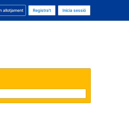
la reserva
n allotjament
Registra't
Inicia sessió
s Dòlar dels Estats Units
ual és Català