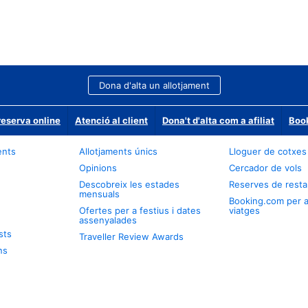
Dona d'alta un allotjament
reserva online
Atenció al client
Dona't d'alta com a afiliat
Book
ents
Allotjaments únics
Lloguer de cotxes
Opinions
Cercador de vols
Descobreix les estades
Reserves de resta
mensuals
Booking.com per 
Ofertes per a festius i dates
viatges
assenyalades
sts
Traveller Review Awards
ns