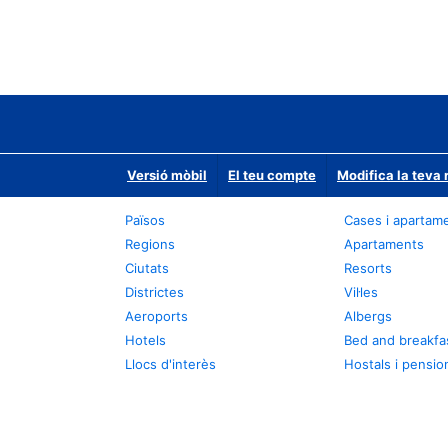
Versió mòbil
El teu compte
Modifica la teva 
Països
Cases i apartam
Regions
Apartaments
Ciutats
Resorts
Districtes
Vil·les
Aeroports
Albergs
Hotels
Bed and breakfa
Llocs d'interès
Hostals i pensio