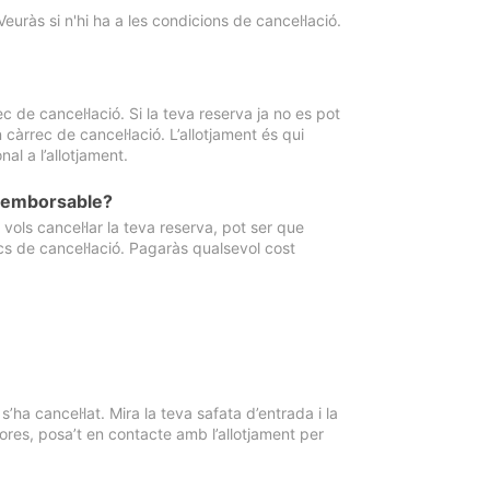
Veuràs si n'hi ha a les condicions de cancel·lació.
 de cancel·lació. Si la teva reserva ja no es pot
càrrec de cancel·lació. L’allotjament és qui
al a l’allotjament.
 reemborsable?
vols cancel·lar la teva reserva, pot ser que
cs de cancel·lació. Pagaràs qualsevol cost
ha cancel·lat. Mira la teva safata d’entrada i la
ores, posa’t en contacte amb l’allotjament per