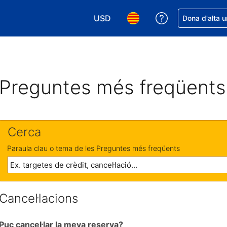
USD
Rep ajuda amb 
Dona d'alta u
Tria la moneda. La moneda actual é
Tria l'idioma. L'idioma act
Preguntes més freqüents
Cerca
Paraula clau o tema de les Preguntes més freqüents
Cancel·lacions
Puc cancel·lar la meva reserva?