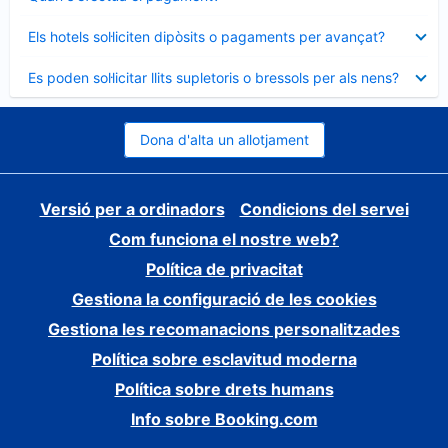
tancat
Element
Els hotels sol·liciten dipòsits o pagaments per avançat?
tancat
Element
Es poden sol·licitar llits supletoris o bressols per als nens?
tancat
Dona d'alta un allotjament
Versió per a ordinadors
Condicions del servei
Com funciona el nostre web?
Política de privacitat
Gestiona la configuració de les cookies
Gestiona les recomanacions personalitzades
Política sobre esclavitud moderna
Política sobre drets humans
Info sobre Booking.com