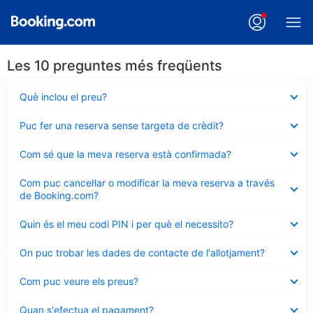
Les 10 preguntes més freqüents
Element
Què inclou el preu?
tancat
Element
Puc fer una reserva sense targeta de crèdit?
tancat
Element
Com sé que la meva reserva està confirmada?
tancat
Element
Com puc cancel·lar o modificar la meva reserva a través
tancat
de Booking.com?
Element
Quin és el meu codi PIN i per què el necessito?
tancat
Element
On puc trobar les dades de contacte de l'allotjament?
tancat
Element
Com puc veure els preus?
tancat
Element
Quan s'efectua el pagament?