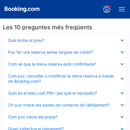
Les 10 preguntes més freqüents
Element
Què inclou el preu?
tancat
Element
Puc fer una reserva sense targeta de crèdit?
tancat
Element
Com sé que la meva reserva està confirmada?
tancat
Element
Com puc cancel·lar o modificar la meva reserva a través
tancat
de Booking.com?
Element
Quin és el meu codi PIN i per què el necessito?
tancat
Element
On puc trobar les dades de contacte de l'allotjament?
tancat
Element
Com puc veure els preus?
tancat
Element
Quan s'efectua el pagament?