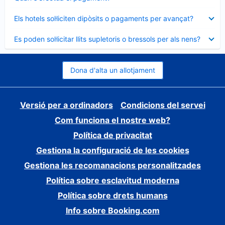
tancat
Element
Els hotels sol·liciten dipòsits o pagaments per avançat?
tancat
Element
Es poden sol·licitar llits supletoris o bressols per als nens?
tancat
Dona d'alta un allotjament
Versió per a ordinadors
Condicions del servei
Com funciona el nostre web?
Política de privacitat
Gestiona la configuració de les cookies
Gestiona les recomanacions personalitzades
Política sobre esclavitud moderna
Política sobre drets humans
Info sobre Booking.com