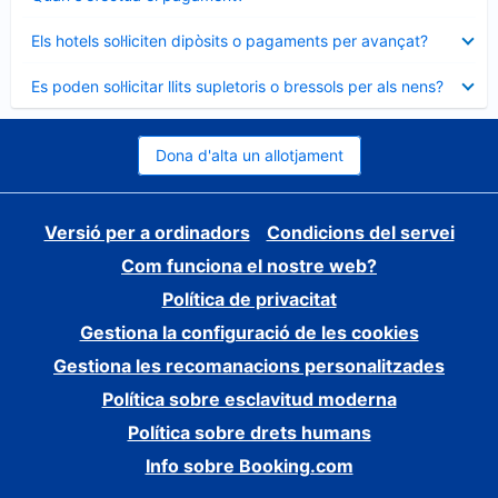
tancat
Element
Els hotels sol·liciten dipòsits o pagaments per avançat?
tancat
Element
Es poden sol·licitar llits supletoris o bressols per als nens?
tancat
Dona d'alta un allotjament
Versió per a ordinadors
Condicions del servei
Com funciona el nostre web?
Política de privacitat
Gestiona la configuració de les cookies
Gestiona les recomanacions personalitzades
Política sobre esclavitud moderna
Política sobre drets humans
Info sobre Booking.com