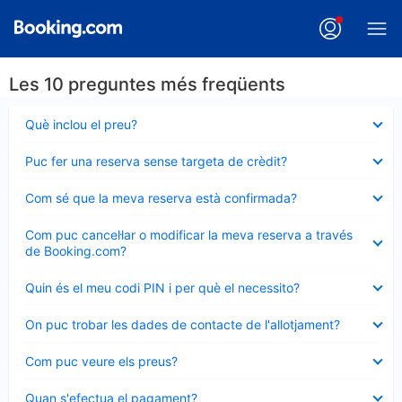
Les 10 preguntes més freqüents
Element
Què inclou el preu?
tancat
Element
Puc fer una reserva sense targeta de crèdit?
tancat
Element
Com sé que la meva reserva està confirmada?
tancat
Element
Com puc cancel·lar o modificar la meva reserva a través
tancat
de Booking.com?
Element
Quin és el meu codi PIN i per què el necessito?
tancat
Element
On puc trobar les dades de contacte de l'allotjament?
tancat
Element
Com puc veure els preus?
tancat
Element
Quan s'efectua el pagament?