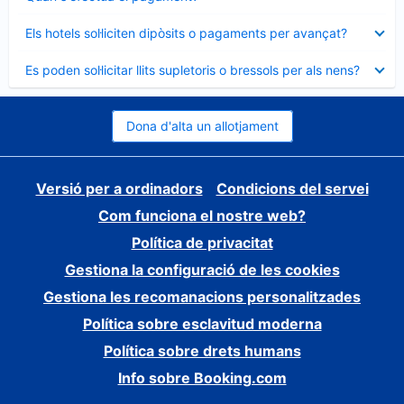
tancat
Element
Els hotels sol·liciten dipòsits o pagaments per avançat?
tancat
Element
Es poden sol·licitar llits supletoris o bressols per als nens?
tancat
Dona d'alta un allotjament
Versió per a ordinadors
Condicions del servei
Com funciona el nostre web?
Política de privacitat
Gestiona la configuració de les cookies
Gestiona les recomanacions personalitzades
Política sobre esclavitud moderna
Política sobre drets humans
Info sobre Booking.com