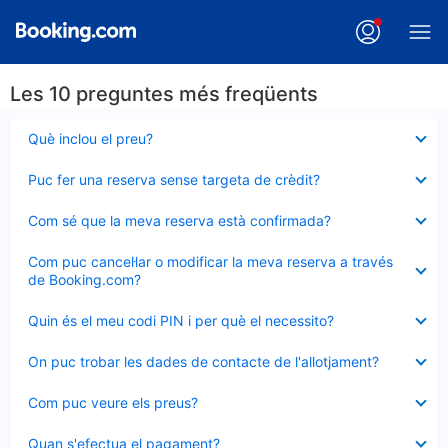
Les 10 preguntes més freqüents
Element
Què inclou el preu?
tancat
Element
Puc fer una reserva sense targeta de crèdit?
tancat
Element
Com sé que la meva reserva està confirmada?
tancat
Element
Com puc cancel·lar o modificar la meva reserva a través
tancat
de Booking.com?
Element
Quin és el meu codi PIN i per què el necessito?
tancat
Element
On puc trobar les dades de contacte de l'allotjament?
tancat
Element
Com puc veure els preus?
tancat
Element
Quan s'efectua el pagament?