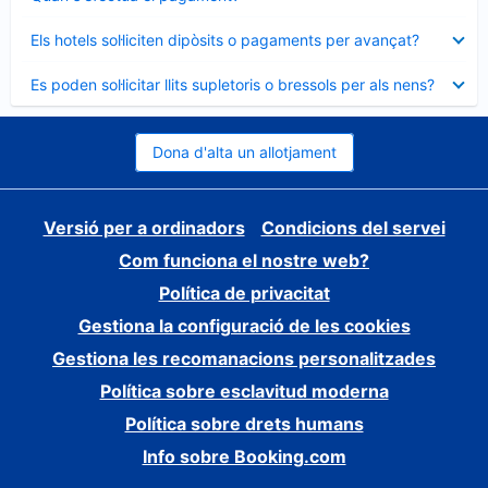
tancat
Element
Els hotels sol·liciten dipòsits o pagaments per avançat?
tancat
Element
Es poden sol·licitar llits supletoris o bressols per als nens?
tancat
Dona d'alta un allotjament
Versió per a ordinadors
Condicions del servei
Com funciona el nostre web?
Política de privacitat
Gestiona la configuració de les cookies
Gestiona les recomanacions personalitzades
Política sobre esclavitud moderna
Política sobre drets humans
Info sobre Booking.com