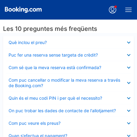
Les 10 preguntes més freqüents
Element
Què inclou el preu?
tancat
Element
Puc fer una reserva sense targeta de crèdit?
tancat
Element
Com sé que la meva reserva està confirmada?
tancat
Element
Com puc cancel·lar o modificar la meva reserva a través
tancat
de Booking.com?
Element
Quin és el meu codi PIN i per què el necessito?
tancat
Element
On puc trobar les dades de contacte de l'allotjament?
tancat
Element
Com puc veure els preus?
tancat
Element
Quan s'efectua el pagament?