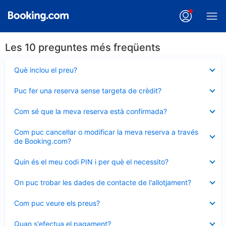
Les 10 preguntes més freqüents
Element
Què inclou el preu?
tancat
Element
Puc fer una reserva sense targeta de crèdit?
tancat
Element
Com sé que la meva reserva està confirmada?
tancat
Element
Com puc cancel·lar o modificar la meva reserva a través
tancat
de Booking.com?
Element
Quin és el meu codi PIN i per què el necessito?
tancat
Element
On puc trobar les dades de contacte de l'allotjament?
tancat
Element
Com puc veure els preus?
tancat
Element
Quan s'efectua el pagament?