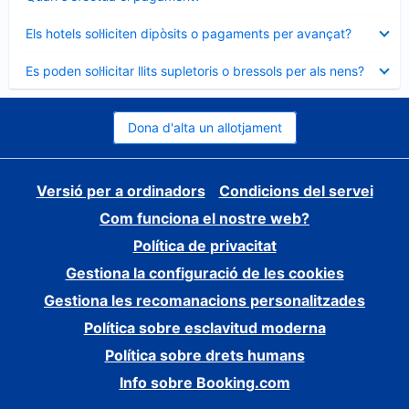
tancat
Element
Els hotels sol·liciten dipòsits o pagaments per avançat?
tancat
Element
Es poden sol·licitar llits supletoris o bressols per als nens?
tancat
Dona d'alta un allotjament
Versió per a ordinadors
Condicions del servei
Com funciona el nostre web?
Política de privacitat
Gestiona la configuració de les cookies
Gestiona les recomanacions personalitzades
Política sobre esclavitud moderna
Política sobre drets humans
Info sobre Booking.com