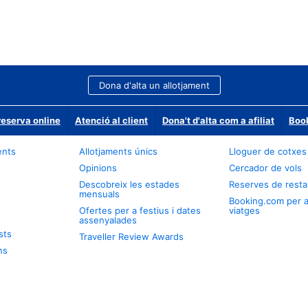
Dona d'alta un allotjament
reserva online
Atenció al client
Dona't d'alta com a afiliat
Book
ents
Allotjaments únics
Lloguer de cotxes
Opinions
Cercador de vols
Descobreix les estades
Reserves de resta
mensuals
Booking.com per 
Ofertes per a festius i dates
viatges
assenyalades
sts
Traveller Review Awards
ns