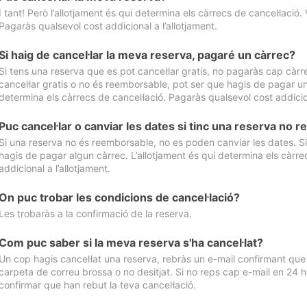
I tant! Però l’allotjament és qui determina els càrrecs de cancel·lació. 
Pagaràs qualsevol cost addicional a l’allotjament.
Si haig de cancel·lar la meva reserva, pagaré un càrrec?
Si tens una reserva que es pot cancel·lar gratis, no pagaràs cap càrrec
cancel·lar gratis o no és reemborsable, pot ser que hagis de pagar un 
determina els càrrecs de cancel·lació. Pagaràs qualsevol cost addicion
Puc cancel·lar o canviar les dates si tinc una reserva no
Si una reserva no és reemborsable, no es poden canviar les dates. Si 
hagis de pagar algun càrrec. L’allotjament és qui determina els càrre
addicional a l’allotjament.
On puc trobar les condicions de cancel·lació?
Les trobaràs a la confirmació de la reserva.
Com puc saber si la meva reserva s'ha cancel·lat?
Un cop hagis cancel·lat una reserva, rebràs un e-mail confirmant que s’
carpeta de correu brossa o no desitjat. Si no reps cap e-mail en 24 h
confirmar que han rebut la teva cancel·lació.