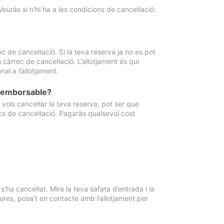
Veuràs si n'hi ha a les condicions de cancel·lació.
 de cancel·lació. Si la teva reserva ja no es pot
càrrec de cancel·lació. L’allotjament és qui
al a l’allotjament.
 reemborsable?
vols cancel·lar la teva reserva, pot ser que
cs de cancel·lació. Pagaràs qualsevol cost
ha cancel·lat. Mira la teva safata d’entrada i la
ores, posa’t en contacte amb l’allotjament per