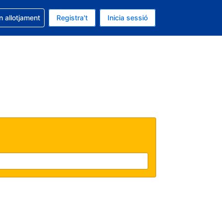
la reserva
n allotjament
Registra't
Inicia sessió
 és EUR
ual és Català