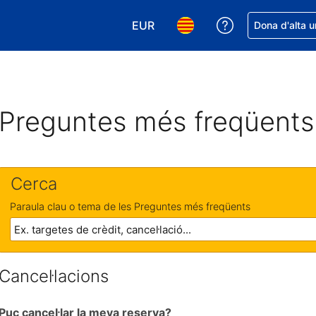
EUR
Rep ajuda amb 
Dona d'alta u
Tria la moneda. La moneda actual
Tria l'idioma. L'idioma act
Preguntes més freqüents
Cerca
Paraula clau o tema de les Preguntes més freqüents
Cancel·lacions
Puc cancel·lar la meva reserva?