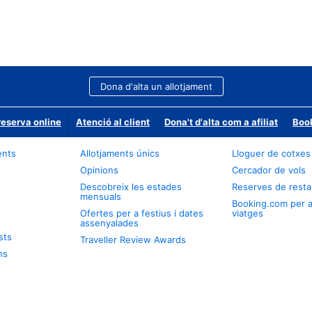
Dona d'alta un allotjament
reserva online
Atenció al client
Dona't d'alta com a afiliat
Book
ents
Allotjaments únics
Lloguer de cotxes
Opinions
Cercador de vols
Descobreix les estades
Reserves de resta
mensuals
Booking.com per 
Ofertes per a festius i dates
viatges
assenyalades
sts
Traveller Review Awards
ns