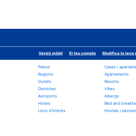
Versió mòbil
El teu compte
Modifica la teva 
Països
Cases i apartam
Regions
Apartaments
Ciutats
Resorts
Districtes
Vil·les
Aeroports
Albergs
Hotels
Bed and breakfa
Llocs d'interès
Hostals i pensio