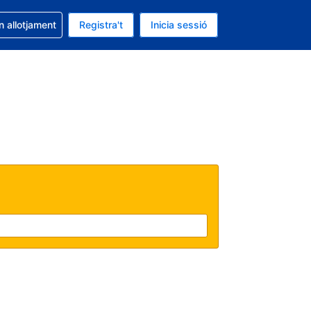
la reserva
n allotjament
Registra't
Inicia sessió
s Dòlar dels Estats Units
ual és Català