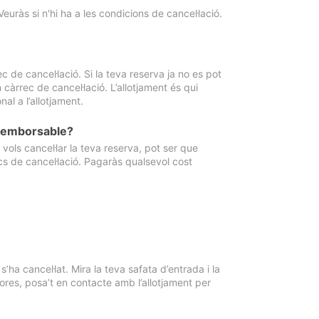
Veuràs si n'hi ha a les condicions de cancel·lació.
 de cancel·lació. Si la teva reserva ja no es pot
càrrec de cancel·lació. L’allotjament és qui
al a l’allotjament.
 reemborsable?
vols cancel·lar la teva reserva, pot ser que
cs de cancel·lació. Pagaràs qualsevol cost
ha cancel·lat. Mira la teva safata d’entrada i la
ores, posa’t en contacte amb l’allotjament per