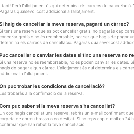
I tant! Però l’allotjament és qui determina els càrrecs de cancel·lació. 
Pagaràs qualsevol cost addicional a l’allotjament.
Si haig de cancel·lar la meva reserva, pagaré un càrrec?
Si tens una reserva que es pot cancel·lar gratis, no pagaràs cap càrrec
cancel·lar gratis o no és reemborsable, pot ser que hagis de pagar un 
determina els càrrecs de cancel·lació. Pagaràs qualsevol cost addicion
Puc cancel·lar o canviar les dates si tinc una reserva no
Si una reserva no és reemborsable, no es poden canviar les dates. Si 
hagis de pagar algun càrrec. L’allotjament és qui determina els càrre
addicional a l’allotjament.
On puc trobar les condicions de cancel·lació?
Les trobaràs a la confirmació de la reserva.
Com puc saber si la meva reserva s'ha cancel·lat?
Un cop hagis cancel·lat una reserva, rebràs un e-mail confirmant que s’
carpeta de correu brossa o no desitjat. Si no reps cap e-mail en 24 h
confirmar que han rebut la teva cancel·lació.