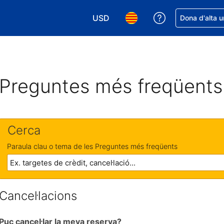
USD
Rep ajuda amb 
Dona d'alta u
Tria la moneda. La moneda actual é
Tria l'idioma. L'idioma act
Preguntes més freqüents
Cerca
Paraula clau o tema de les Preguntes més freqüents
Cancel·lacions
Puc cancel·lar la meva reserva?