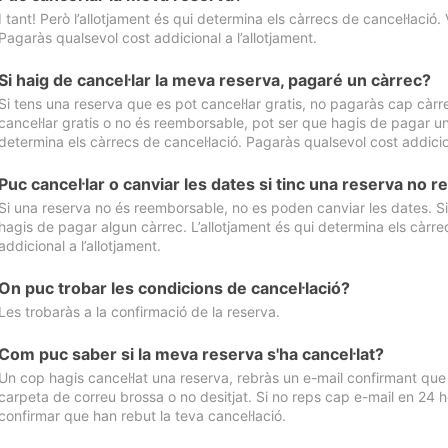
I tant! Però l’allotjament és qui determina els càrrecs de cancel·lació. 
Pagaràs qualsevol cost addicional a l’allotjament.
Si haig de cancel·lar la meva reserva, pagaré un càrrec?
Si tens una reserva que es pot cancel·lar gratis, no pagaràs cap càrrec
cancel·lar gratis o no és reemborsable, pot ser que hagis de pagar un 
determina els càrrecs de cancel·lació. Pagaràs qualsevol cost addicion
Puc cancel·lar o canviar les dates si tinc una reserva no
Si una reserva no és reemborsable, no es poden canviar les dates. Si 
hagis de pagar algun càrrec. L’allotjament és qui determina els càrre
addicional a l’allotjament.
On puc trobar les condicions de cancel·lació?
Les trobaràs a la confirmació de la reserva.
Com puc saber si la meva reserva s'ha cancel·lat?
Un cop hagis cancel·lat una reserva, rebràs un e-mail confirmant que s’
carpeta de correu brossa o no desitjat. Si no reps cap e-mail en 24 h
confirmar que han rebut la teva cancel·lació.