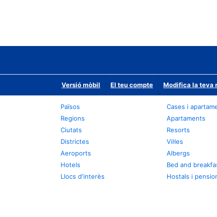
Versió mòbil
El teu compte
Modifica la teva 
Països
Cases i apartam
Regions
Apartaments
Ciutats
Resorts
Districtes
Vil·les
Aeroports
Albergs
Hotels
Bed and breakfa
Llocs d'interès
Hostals i pensio