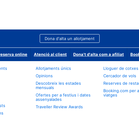
Dona d'alta un allotjament
reserva online
Atenció al client
Dona't d'alta com a afiliat
Book
ents
Allotjaments únics
Lloguer de cotxes
Opinions
Cercador de vols
Descobreix les estades
Reserves de resta
mensuals
Booking.com per 
Ofertes per a festius i dates
viatges
assenyalades
sts
Traveller Review Awards
ns