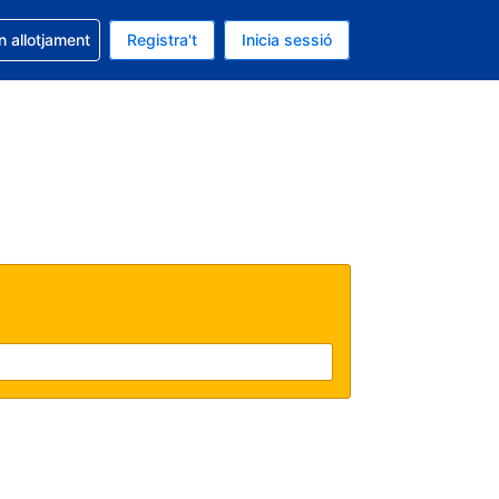
la reserva
n allotjament
Registra't
Inicia sessió
s Dòlar dels Estats Units
ual és Català