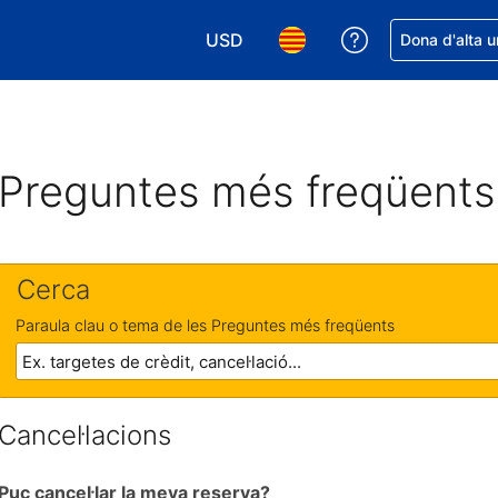
USD
Rep ajuda amb 
Dona d'alta u
Tria la moneda. La moneda actual é
Tria l'idioma. L'idioma act
Preguntes més freqüents
Cerca
Paraula clau o tema de les Preguntes més freqüents
Cancel·lacions
Puc cancel·lar la meva reserva?