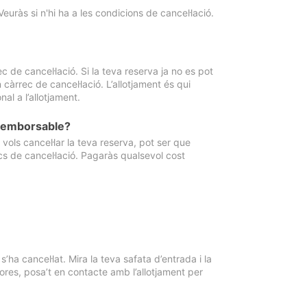
Veuràs si n'hi ha a les condicions de cancel·lació.
 de cancel·lació. Si la teva reserva ja no es pot
càrrec de cancel·lació. L’allotjament és qui
al a l’allotjament.
 reemborsable?
vols cancel·lar la teva reserva, pot ser que
cs de cancel·lació. Pagaràs qualsevol cost
ha cancel·lat. Mira la teva safata d’entrada i la
ores, posa’t en contacte amb l’allotjament per