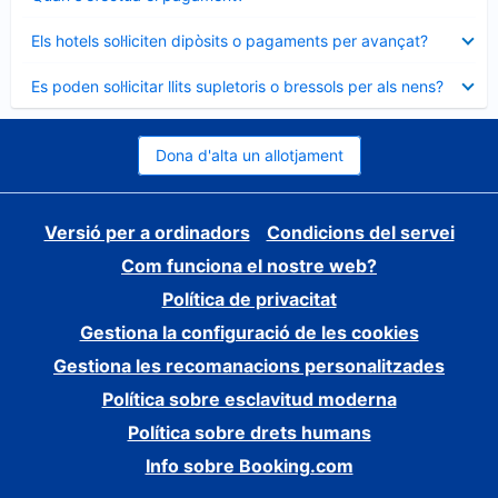
tancat
Element
Els hotels sol·liciten dipòsits o pagaments per avançat?
tancat
Element
Es poden sol·licitar llits supletoris o bressols per als nens?
tancat
Dona d'alta un allotjament
Versió per a ordinadors
Condicions del servei
Com funciona el nostre web?
Política de privacitat
Gestiona la configuració de les cookies
Gestiona les recomanacions personalitzades
Política sobre esclavitud moderna
Política sobre drets humans
Info sobre Booking.com