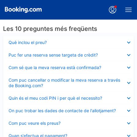
Les 10 preguntes més freqüents
Element
Què inclou el preu?
tancat
Element
Puc fer una reserva sense targeta de crèdit?
tancat
Element
Com sé que la meva reserva està confirmada?
tancat
Element
Com puc cancel·lar o modificar la meva reserva a través
tancat
de Booking.com?
Element
Quin és el meu codi PIN i per què el necessito?
tancat
Element
On puc trobar les dades de contacte de l'allotjament?
tancat
Element
Com puc veure els preus?
tancat
Element
Quan s'efectua el pagament?