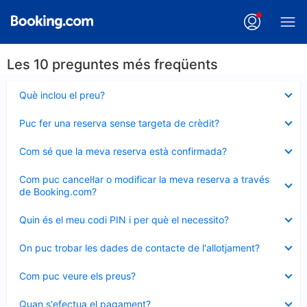
Les 10 preguntes més freqüents
Element
Què inclou el preu?
tancat
Element
Puc fer una reserva sense targeta de crèdit?
tancat
Element
Com sé que la meva reserva està confirmada?
tancat
Element
Com puc cancel·lar o modificar la meva reserva a través
tancat
de Booking.com?
Element
Quin és el meu codi PIN i per què el necessito?
tancat
Element
On puc trobar les dades de contacte de l'allotjament?
tancat
Element
Com puc veure els preus?
tancat
Element
Quan s'efectua el pagament?