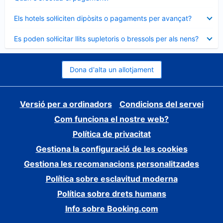
tancat
Element
Els hotels sol·liciten dipòsits o pagaments per avançat?
tancat
Element
Es poden sol·licitar llits supletoris o bressols per als nens?
tancat
Dona d'alta un allotjament
Versió per a ordinadors
Condicions del servei
Com funciona el nostre web?
Política de privacitat
Gestiona la configuració de les cookies
Gestiona les recomanacions personalitzades
Política sobre esclavitud moderna
Política sobre drets humans
Info sobre Booking.com