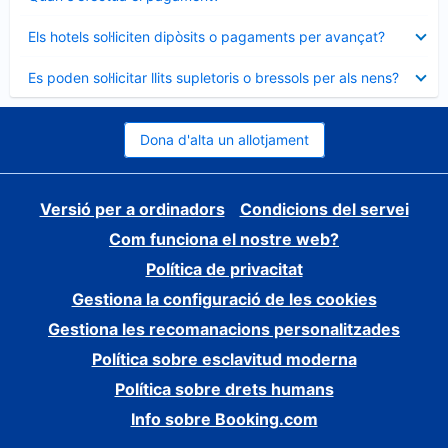
tancat
Element
Els hotels sol·liciten dipòsits o pagaments per avançat?
tancat
Element
Es poden sol·licitar llits supletoris o bressols per als nens?
tancat
Dona d'alta un allotjament
Versió per a ordinadors
Condicions del servei
Com funciona el nostre web?
Política de privacitat
Gestiona la configuració de les cookies
Gestiona les recomanacions personalitzades
Política sobre esclavitud moderna
Política sobre drets humans
Info sobre Booking.com