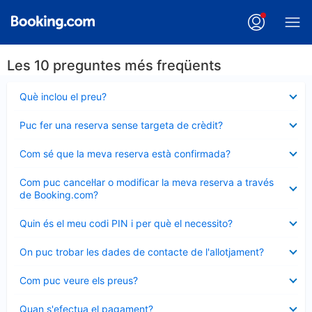
Les 10 preguntes més freqüents
Element
Què inclou el preu?
tancat
Element
Puc fer una reserva sense targeta de crèdit?
tancat
Element
Com sé que la meva reserva està confirmada?
tancat
Element
Com puc cancel·lar o modificar la meva reserva a través
tancat
de Booking.com?
Element
Quin és el meu codi PIN i per què el necessito?
tancat
Element
On puc trobar les dades de contacte de l'allotjament?
tancat
Element
Com puc veure els preus?
tancat
Element
Quan s'efectua el pagament?