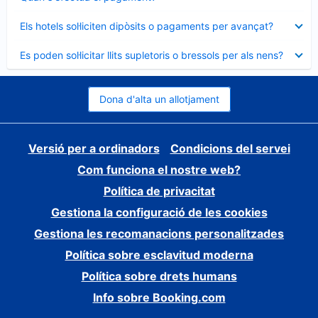
tancat
Element
Els hotels sol·liciten dipòsits o pagaments per avançat?
tancat
Element
Es poden sol·licitar llits supletoris o bressols per als nens?
tancat
Dona d'alta un allotjament
Versió per a ordinadors
Condicions del servei
Com funciona el nostre web?
Política de privacitat
Gestiona la configuració de les cookies
Gestiona les recomanacions personalitzades
Política sobre esclavitud moderna
Política sobre drets humans
Info sobre Booking.com