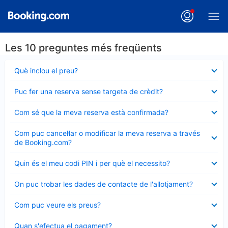
Les 10 preguntes més freqüents
Element
Què inclou el preu?
tancat
Element
Puc fer una reserva sense targeta de crèdit?
tancat
Element
Com sé que la meva reserva està confirmada?
tancat
Element
Com puc cancel·lar o modificar la meva reserva a través
tancat
de Booking.com?
Element
Quin és el meu codi PIN i per què el necessito?
tancat
Element
On puc trobar les dades de contacte de l'allotjament?
tancat
Element
Com puc veure els preus?
tancat
Element
Quan s'efectua el pagament?