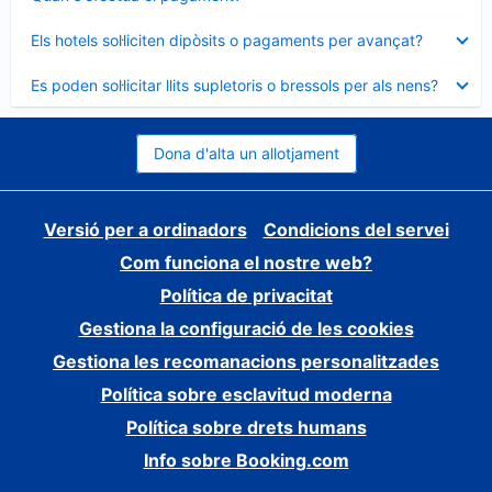
tancat
Element
Els hotels sol·liciten dipòsits o pagaments per avançat?
tancat
Element
Es poden sol·licitar llits supletoris o bressols per als nens?
tancat
Dona d'alta un allotjament
Versió per a ordinadors
Condicions del servei
Com funciona el nostre web?
Política de privacitat
Gestiona la configuració de les cookies
Gestiona les recomanacions personalitzades
Política sobre esclavitud moderna
Política sobre drets humans
Info sobre Booking.com