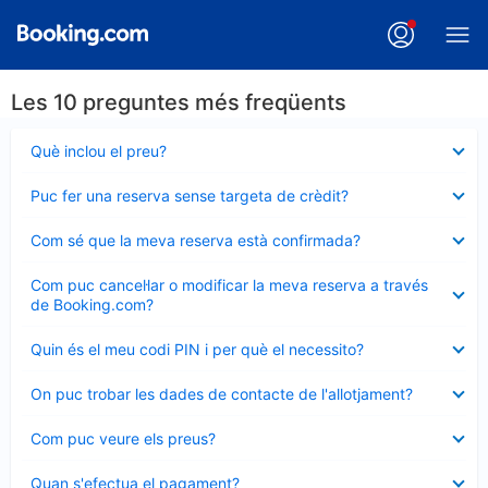
Les 10 preguntes més freqüents
Element
Què inclou el preu?
tancat
Element
Puc fer una reserva sense targeta de crèdit?
tancat
Element
Com sé que la meva reserva està confirmada?
tancat
Element
Com puc cancel·lar o modificar la meva reserva a través
tancat
de Booking.com?
Element
Quin és el meu codi PIN i per què el necessito?
tancat
Element
On puc trobar les dades de contacte de l'allotjament?
tancat
Element
Com puc veure els preus?
tancat
Element
Quan s'efectua el pagament?