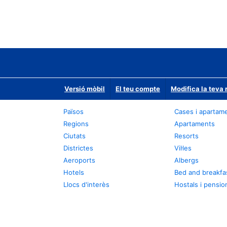
Versió mòbil
El teu compte
Modifica la teva 
Països
Cases i apartam
Regions
Apartaments
Ciutats
Resorts
Districtes
Vil·les
Aeroports
Albergs
Hotels
Bed and breakfa
Llocs d'interès
Hostals i pensio