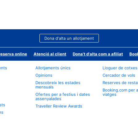
Dona d'alta un allotjament
reserva online
Atenció al client
Dona't d'alta com a afiliat
Book
ents
Allotjaments únics
Lloguer de cotxes
Opinions
Cercador de vols
Descobreix les estades
Reserves de resta
mensuals
Booking.com per 
Ofertes per a festius i dates
viatges
assenyalades
sts
Traveller Review Awards
ns