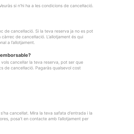
Veuràs si n'hi ha a les condicions de cancel·lació.
 de cancel·lació. Si la teva reserva ja no es pot
càrrec de cancel·lació. L’allotjament és qui
al a l’allotjament.
 reemborsable?
vols cancel·lar la teva reserva, pot ser que
cs de cancel·lació. Pagaràs qualsevol cost
ha cancel·lat. Mira la teva safata d’entrada i la
ores, posa’t en contacte amb l’allotjament per