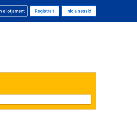
la reserva
n allotjament
Registra't
Inicia sessió
 és EUR
ual és Català