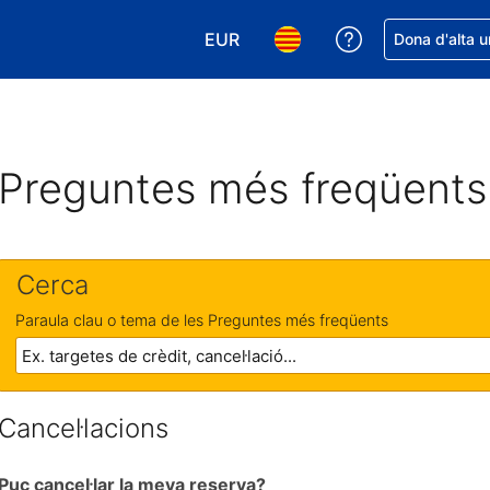
EUR
Rep ajuda amb 
Dona d'alta u
Tria la moneda. La moneda actual
Tria l'idioma. L'idioma act
Preguntes més freqüents
Cerca
Paraula clau o tema de les Preguntes més freqüents
Cancel·lacions
Puc cancel·lar la meva reserva?