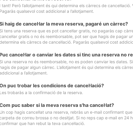
I tant! Però l’allotjament és qui determina els càrrecs de cancel·lació. 
Pagaràs qualsevol cost addicional a l’allotjament.
Si haig de cancel·lar la meva reserva, pagaré un càrrec?
Si tens una reserva que es pot cancel·lar gratis, no pagaràs cap càrrec
cancel·lar gratis o no és reemborsable, pot ser que hagis de pagar un 
determina els càrrecs de cancel·lació. Pagaràs qualsevol cost addicion
Puc cancel·lar o canviar les dates si tinc una reserva no
Si una reserva no és reemborsable, no es poden canviar les dates. Si 
hagis de pagar algun càrrec. L’allotjament és qui determina els càrre
addicional a l’allotjament.
On puc trobar les condicions de cancel·lació?
Les trobaràs a la confirmació de la reserva.
Com puc saber si la meva reserva s'ha cancel·lat?
Un cop hagis cancel·lat una reserva, rebràs un e-mail confirmant que s’
carpeta de correu brossa o no desitjat. Si no reps cap e-mail en 24 h
confirmar que han rebut la teva cancel·lació.