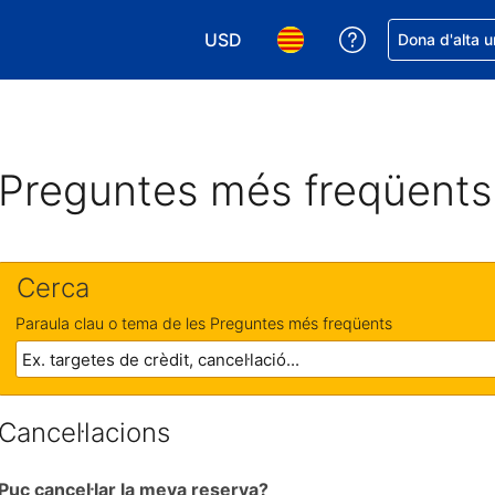
USD
Rep ajuda amb 
Dona d'alta u
Tria la moneda. La moneda actual é
Tria l'idioma. L'idioma act
Preguntes més freqüents
Cerca
Paraula clau o tema de les Preguntes més freqüents
Cancel·lacions
Puc cancel·lar la meva reserva?