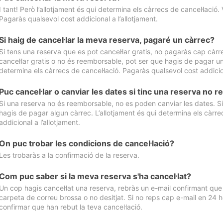
I tant! Però l’allotjament és qui determina els càrrecs de cancel·lació. 
Pagaràs qualsevol cost addicional a l’allotjament.
Si haig de cancel·lar la meva reserva, pagaré un càrrec?
Si tens una reserva que es pot cancel·lar gratis, no pagaràs cap càrrec
cancel·lar gratis o no és reemborsable, pot ser que hagis de pagar un 
determina els càrrecs de cancel·lació. Pagaràs qualsevol cost addicion
Puc cancel·lar o canviar les dates si tinc una reserva no
Si una reserva no és reemborsable, no es poden canviar les dates. Si 
hagis de pagar algun càrrec. L’allotjament és qui determina els càrre
addicional a l’allotjament.
On puc trobar les condicions de cancel·lació?
Les trobaràs a la confirmació de la reserva.
Com puc saber si la meva reserva s'ha cancel·lat?
Un cop hagis cancel·lat una reserva, rebràs un e-mail confirmant que s’
carpeta de correu brossa o no desitjat. Si no reps cap e-mail en 24 h
confirmar que han rebut la teva cancel·lació.