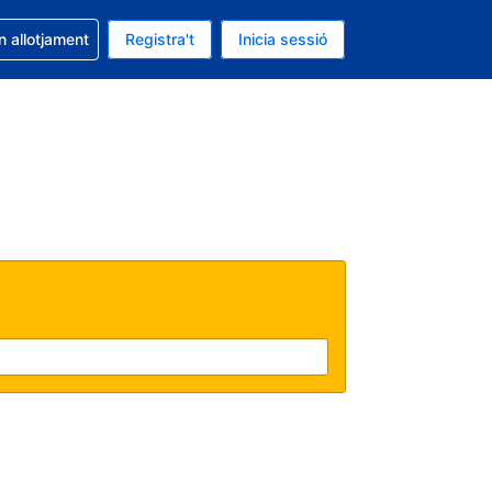
la reserva
n allotjament
Registra't
Inicia sessió
s Dòlar dels Estats Units
ual és Català