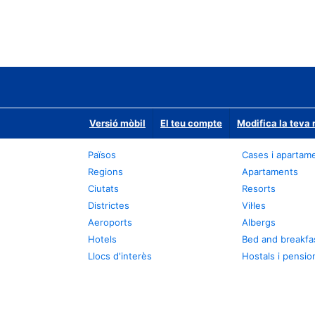
Versió mòbil
El teu compte
Modifica la teva 
Països
Cases i apartam
Regions
Apartaments
Ciutats
Resorts
Districtes
Vil·les
Aeroports
Albergs
Hotels
Bed and breakfa
Llocs d'interès
Hostals i pensio