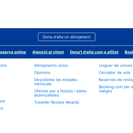
Dona d'alta un allotjament
reserva online
Atenció al client
Dona't d'alta com a afiliat
Book
ents
Allotjaments únics
Lloguer de cotxes
Opinions
Cercador de vols
Descobreix les estades
Reserves de resta
mensuals
Booking.com per 
Ofertes per a festius i dates
viatges
assenyalades
sts
Traveller Review Awards
ns