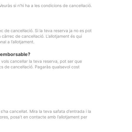
Veuràs si n'hi ha a les condicions de cancel·lació.
 de cancel·lació. Si la teva reserva ja no es pot
càrrec de cancel·lació. L’allotjament és qui
al a l’allotjament.
 reemborsable?
vols cancel·lar la teva reserva, pot ser que
cs de cancel·lació. Pagaràs qualsevol cost
ha cancel·lat. Mira la teva safata d’entrada i la
ores, posa’t en contacte amb l’allotjament per