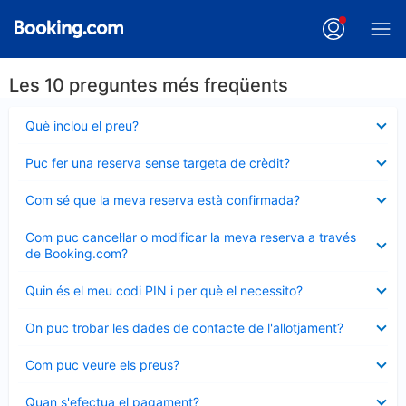
Les 10 preguntes més freqüents
Element
Què inclou el preu?
tancat
Element
Puc fer una reserva sense targeta de crèdit?
tancat
Element
Com sé que la meva reserva està confirmada?
tancat
Element
Com puc cancel·lar o modificar la meva reserva a través
tancat
de Booking.com?
Element
Quin és el meu codi PIN i per què el necessito?
tancat
Element
On puc trobar les dades de contacte de l'allotjament?
tancat
Element
Com puc veure els preus?
tancat
Element
Quan s'efectua el pagament?