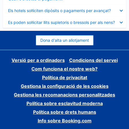
tancat
Element
Els hotels sol·liciten dipòsits o pagaments per avançat?
tancat
Element
Es poden sol·licitar llits supletoris o bressols per als nens?
tancat
Dona d'alta un allotjament
Versió per a ordinadors
Condicions del servei
Com funciona el nostre web?
Política de privacitat
Gestiona la configuració de les cookies
Gestiona les recomanacions personalitzades
Política sobre esclavitud moderna
Política sobre drets humans
Info sobre Booking.com