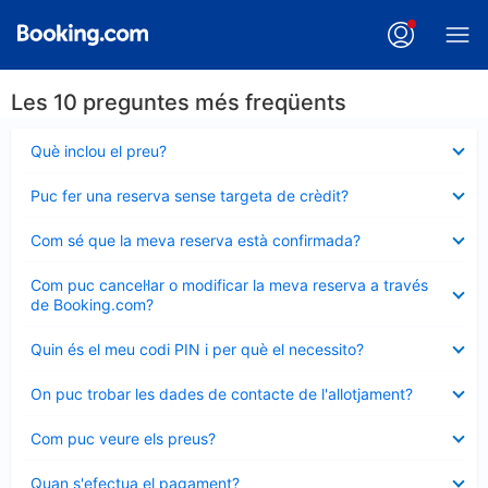
Les 10 preguntes més freqüents
Element
Què inclou el preu?
tancat
Element
Puc fer una reserva sense targeta de crèdit?
tancat
Element
Com sé que la meva reserva està confirmada?
tancat
Element
Com puc cancel·lar o modificar la meva reserva a través
tancat
de Booking.com?
Element
Quin és el meu codi PIN i per què el necessito?
tancat
Element
On puc trobar les dades de contacte de l'allotjament?
tancat
Element
Com puc veure els preus?
tancat
Element
Quan s'efectua el pagament?