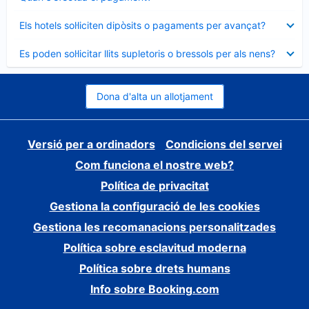
tancat
Element
Els hotels sol·liciten dipòsits o pagaments per avançat?
tancat
Element
Es poden sol·licitar llits supletoris o bressols per als nens?
tancat
Dona d'alta un allotjament
Versió per a ordinadors
Condicions del servei
Com funciona el nostre web?
Política de privacitat
Gestiona la configuració de les cookies
Gestiona les recomanacions personalitzades
Política sobre esclavitud moderna
Política sobre drets humans
Info sobre Booking.com