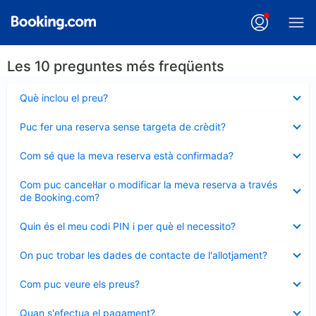
Les 10 preguntes més freqüents
Element
Què inclou el preu?
tancat
Element
Puc fer una reserva sense targeta de crèdit?
tancat
Element
Com sé que la meva reserva està confirmada?
tancat
Element
Com puc cancel·lar o modificar la meva reserva a través
tancat
de Booking.com?
Element
Quin és el meu codi PIN i per què el necessito?
tancat
Element
On puc trobar les dades de contacte de l'allotjament?
tancat
Element
Com puc veure els preus?
tancat
Element
Quan s'efectua el pagament?