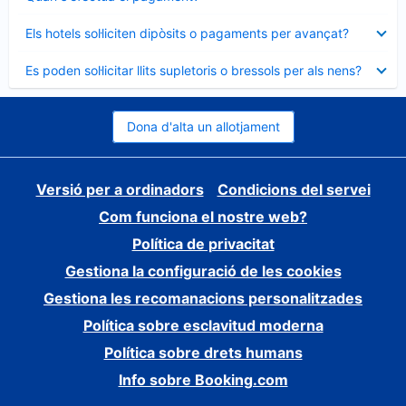
tancat
Element
Els hotels sol·liciten dipòsits o pagaments per avançat?
tancat
Element
Es poden sol·licitar llits supletoris o bressols per als nens?
tancat
Dona d'alta un allotjament
Versió per a ordinadors
Condicions del servei
Com funciona el nostre web?
Política de privacitat
Gestiona la configuració de les cookies
Gestiona les recomanacions personalitzades
Política sobre esclavitud moderna
Política sobre drets humans
Info sobre Booking.com