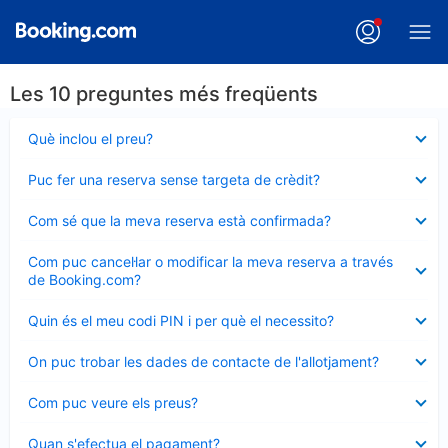
Les 10 preguntes més freqüents
Element
Què inclou el preu?
tancat
Element
Puc fer una reserva sense targeta de crèdit?
tancat
Element
Com sé que la meva reserva està confirmada?
tancat
Element
Com puc cancel·lar o modificar la meva reserva a través
tancat
de Booking.com?
Element
Quin és el meu codi PIN i per què el necessito?
tancat
Element
On puc trobar les dades de contacte de l'allotjament?
tancat
Element
Com puc veure els preus?
tancat
Element
Quan s'efectua el pagament?