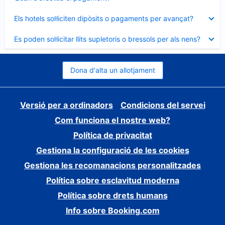
tancat
Element
Els hotels sol·liciten dipòsits o pagaments per avançat?
tancat
Element
Es poden sol·licitar llits supletoris o bressols per als nens?
tancat
Dona d'alta un allotjament
Versió per a ordinadors
Condicions del servei
Com funciona el nostre web?
Política de privacitat
Gestiona la configuració de les cookies
Gestiona les recomanacions personalitzades
Política sobre esclavitud moderna
Política sobre drets humans
Info sobre Booking.com