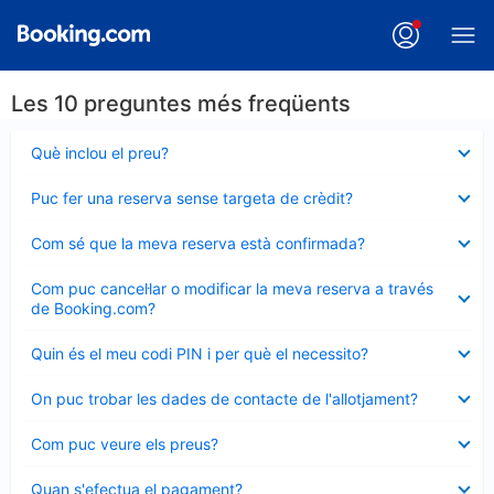
Les 10 preguntes més freqüents
Element
Què inclou el preu?
tancat
Element
Puc fer una reserva sense targeta de crèdit?
tancat
Element
Com sé que la meva reserva està confirmada?
tancat
Element
Com puc cancel·lar o modificar la meva reserva a través
tancat
de Booking.com?
Element
Quin és el meu codi PIN i per què el necessito?
tancat
Element
On puc trobar les dades de contacte de l'allotjament?
tancat
Element
Com puc veure els preus?
tancat
Element
Quan s'efectua el pagament?