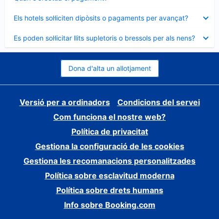
tancat
Element
Els hotels sol·liciten dipòsits o pagaments per avançat?
tancat
Element
Es poden sol·licitar llits supletoris o bressols per als nens?
tancat
Dona d'alta un allotjament
Versió per a ordinadors
Condicions del servei
Com funciona el nostre web?
Política de privacitat
Gestiona la configuració de les cookies
Gestiona les recomanacions personalitzades
Política sobre esclavitud moderna
Política sobre drets humans
Info sobre Booking.com