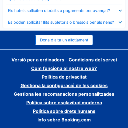
tancat
Element
Els hotels sol·liciten dipòsits o pagaments per avançat?
tancat
Element
Es poden sol·licitar llits supletoris o bressols per als nens?
tancat
Dona d'alta un allotjament
Versió per a ordinadors
Condicions del servei
Com funciona el nostre web?
Política de privacitat
Gestiona la configuració de les cookies
Gestiona les recomanacions personalitzades
Política sobre esclavitud moderna
Política sobre drets humans
Info sobre Booking.com