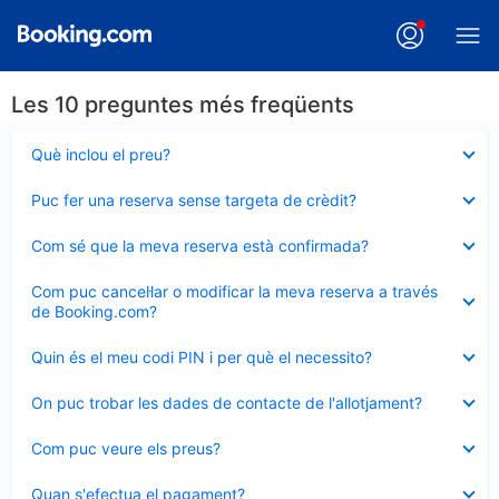
Les 10 preguntes més freqüents
Element
Què inclou el preu?
tancat
Element
Puc fer una reserva sense targeta de crèdit?
tancat
Element
Com sé que la meva reserva està confirmada?
tancat
Element
Com puc cancel·lar o modificar la meva reserva a través
tancat
de Booking.com?
Element
Quin és el meu codi PIN i per què el necessito?
tancat
Element
On puc trobar les dades de contacte de l'allotjament?
tancat
Element
Com puc veure els preus?
tancat
Element
Quan s'efectua el pagament?