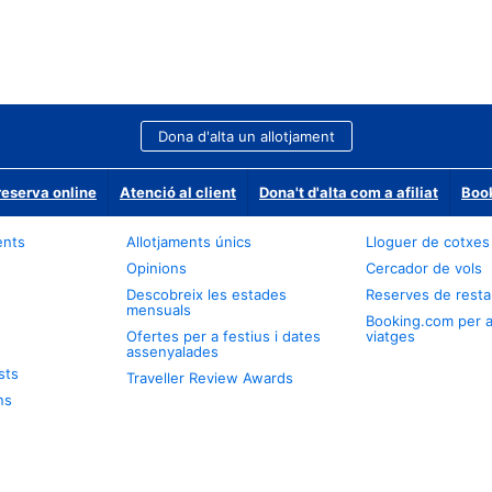
Dona d'alta un allotjament
reserva online
Atenció al client
Dona't d'alta com a afiliat
Book
ents
Allotjaments únics
Lloguer de cotxes
Opinions
Cercador de vols
Descobreix les estades
Reserves de resta
mensuals
Booking.com per 
Ofertes per a festius i dates
viatges
assenyalades
sts
Traveller Review Awards
ns