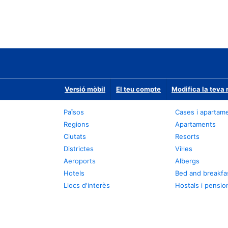
Versió mòbil
El teu compte
Modifica la teva 
Països
Cases i apartam
Regions
Apartaments
Ciutats
Resorts
Districtes
Vil·les
Aeroports
Albergs
Hotels
Bed and breakfa
Llocs d'interès
Hostals i pensio