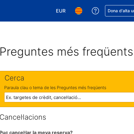
EUR
Rep ajuda amb 
Dona d'alta u
Tria la moneda. La moneda actual
Tria l'idioma. L'idioma act
Preguntes més freqüents
Cerca
Paraula clau o tema de les Preguntes més freqüents
Cancel·lacions
Puc cancel·lar la meva reserva?