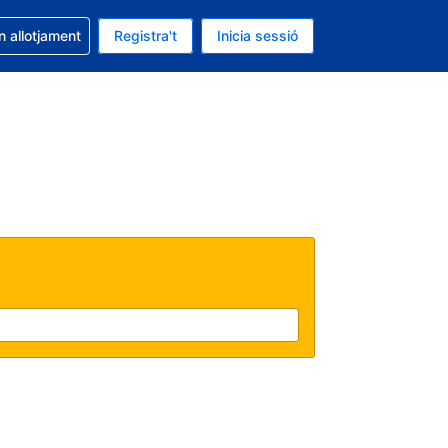
la reserva
n allotjament
Registra't
Inicia sessió
 és EUR
ual és Català