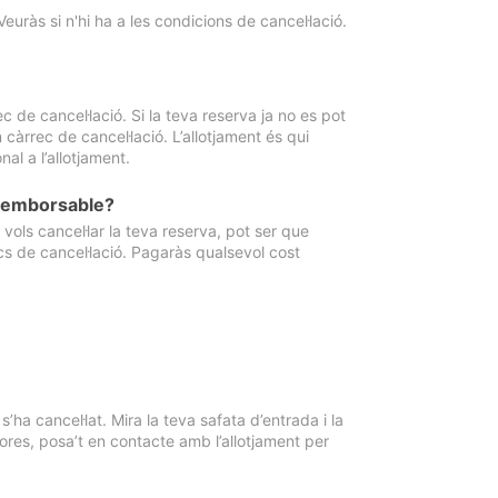
Veuràs si n'hi ha a les condicions de cancel·lació.
 de cancel·lació. Si la teva reserva ja no es pot
càrrec de cancel·lació. L’allotjament és qui
al a l’allotjament.
 reemborsable?
vols cancel·lar la teva reserva, pot ser que
cs de cancel·lació. Pagaràs qualsevol cost
ha cancel·lat. Mira la teva safata d’entrada i la
ores, posa’t en contacte amb l’allotjament per