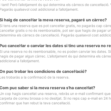
I tant! Però l’allotjament és qui determina els càrrecs de cancel·lació. 
Pagaràs qualsevol cost addicional a l’allotjament.
Si haig de cancel·lar la meva reserva, pagaré un càrrec?
Si tens una reserva que es pot cancel·lar gratis, no pagaràs cap càrrec
cancel·lar gratis o no és reemborsable, pot ser que hagis de pagar un 
determina els càrrecs de cancel·lació. Pagaràs qualsevol cost addicion
Puc cancel·lar o canviar les dates si tinc una reserva no
Si una reserva no és reemborsable, no es poden canviar les dates. Si 
hagis de pagar algun càrrec. L’allotjament és qui determina els càrre
addicional a l’allotjament.
On puc trobar les condicions de cancel·lació?
Les trobaràs a la confirmació de la reserva.
Com puc saber si la meva reserva s'ha cancel·lat?
Un cop hagis cancel·lat una reserva, rebràs un e-mail confirmant que s’
carpeta de correu brossa o no desitjat. Si no reps cap e-mail en 24 h
confirmar que han rebut la teva cancel·lació.